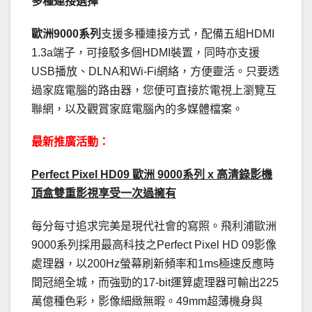
多種連接選擇
歐洲
9000
系列
支援多種連接方式，配備五組HDMI
1.3a端子，可接駁多個HDMI裝置，同時亦支援
USB播放、DLNA和Wi-Fi網絡，方便靈活。只要透
過家庭電腦的路由器，您便可直接於電視上瀏覽互
聯網，以及觀賞家庭電腦內的多媒體檔案。
最新推廣活動：
Perfect Pixel HD09
歐洲 9000系列 x 高清錄影機
頂盒雙重影視享受一次過擁有
每分每寸追求完美是現代社會的寫照。飛利浦歐洲
9000系列採用最高科技之Perfect Pixel HD 09影像
處理器，以200Hz螢幕刷新頻率和1ms極速反應時
間冠絕全城，而強勁的17-bit運算處理器可輸出225
萬億種色彩，影像細緻無暇。49mm超薄機身與