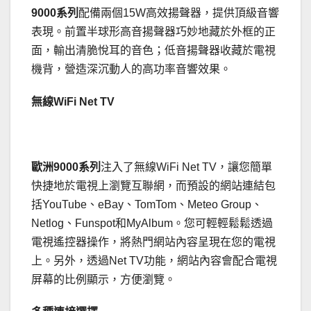
9000
系列
配備兩個15W高效揚聲器，提供頂級音響
表現。前置半球形高音揚聲器巧妙地藏於外框的正
面，輸出清脆悅耳的音色；低音揚聲器收藏於電視
機背，營造深沉動人的高功率音響效果。
無線WiFi
Net TV
歐洲
9000
系列
注入了無線WiFi Net TV，讓您簡單
快捷地於電視上瀏覽互聯網，而預設的網站連結包
括YouTube、eBay、TomTom、Meteo Group、
Netlog、Funspot和MyAlbum。您可輕輕鬆鬆透過
電視遙控器操作，將熱門網站內容呈現在您的電視
上。另外，透過Net TV功能，網站內容會配合電視
屏幕的比例顯示，方便瀏覽。