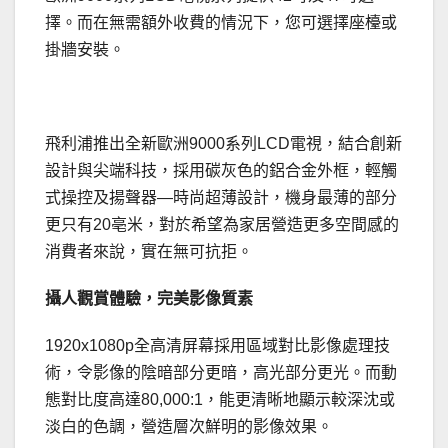
擇。而在無需額外收費的情況下，您可選擇座檯或
掛牆安裝。
飛利浦推出全新歐洲9000系列LCD電視，結合創新
設計與尖端科技，採用碳灰色的鋁合金外框，輕觸
式操控及揚聲器—時尚超薄設計，機身最薄的部分
更只有20亳米，對於希望為家居營造更多空間感的
消費者來說，實在無可抗拒。
攝人觀賞體驗，完美影像質素
1920x1080p全高清屏幕採用區域對比影像處理技
術，令影像的陰暗部分更暗，高光部分更光。而動
態對比度高達80,000:1，能更清晰地顯示較深沈或
淡白的色調，營造層次鮮明的影像效果。