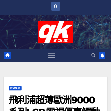
跳
至
內
容
數碼優惠
飛利浦超薄歐洲9000