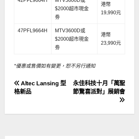
42PFL9664H
MTV3600D或
港幣
$2000超市現金
19,990元
劵
47PFL9664H
MTV3600D或
港幣
$2000超市現金
23,990元
劵
*優惠或售價如有變更，恕不另行通知
文
Altec Lansing 型
永佳科技十月「萬聖
格新品
節驚喜派對」展銷會
章
導
覽