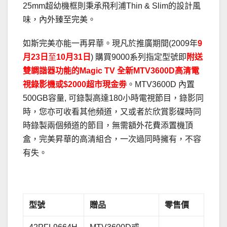
25mm超幼機框則秉承飛利浦Thin & Slim的設計風
味，內外臻至完美。
如斯完美亦能一再昇華。現凡於推廣期間(2009年
9
月
23
日
至
10
月
31
日
) 購買9000系列指定型號即
附送
雙調諧器功能的Magic TV 全新MTV3600D高清電
視錄影機或$2000超市現金劵
。MTV3600D 內置
500GB容量, 可錄製高達180小時電視節目，錄影同
時，您亦可收看其他頻道，又或者於欣賞影碟時同
時錄製兩個頻道的節目，無需額外花費添置機頂
盒，完美昇華的高清組合，一次過同時擁有，不容
有失。
.
型號
贈品
零售價