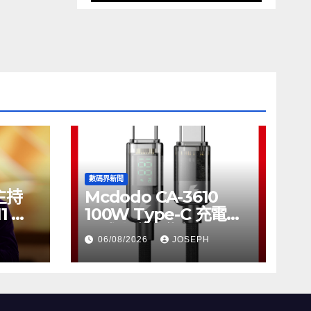
數碼界新聞
將主持
Mcdodo CA-3610
11 推
100W Type-C 充電線
正式上市，售價
06/08/2026
JOSEPH
HK$115