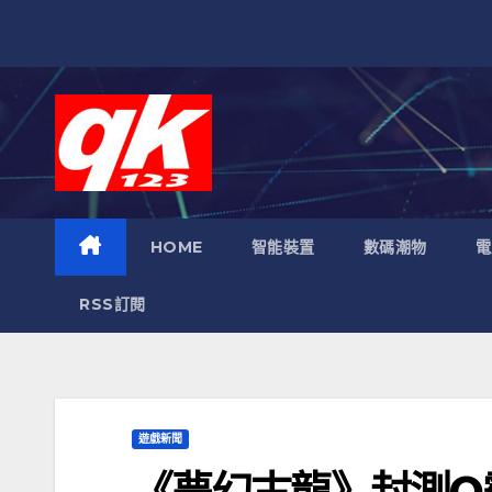
跳
至
內
容
HOME
智能裝置
數碼潮物
電
RSS訂閱
遊戲新聞
《夢幻古龍》封測Q