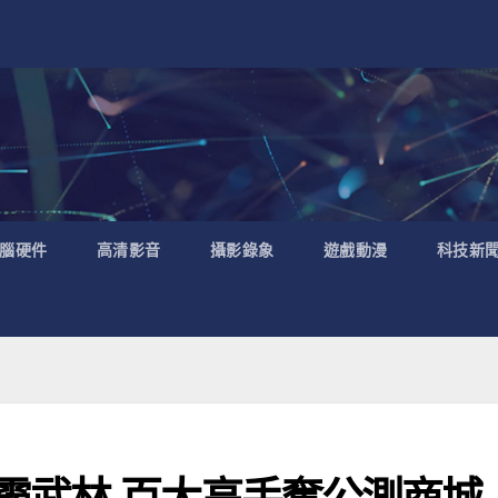
腦硬件
高清影音
攝影錄象
遊戲動漫
科技新
霸武林 百大高手奪公測商城