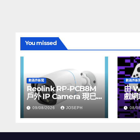
You missed
數碼界新聞
數碼界新
Reolink RP-PCB8M
由 W
戶外 IP Camera 現已
戲網
上市，售價 HK$722
09/08/2026
JOSEPH
08/0