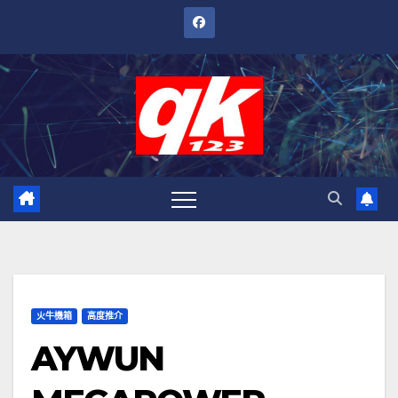
跳
至
內
容
火牛機箱
高度推介
AYWUN