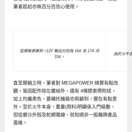
筆者起初亦無百分百信心使用。
.
從規格表睇到 +12V 輸出分別為 16A 及 17A 共
由於火牛
33A。
直至開箱之時，筆者對 MEGAPOWER 總算有點改
觀，皆因配件除左螺絲外，還有 4條膠索帶附送，
加上均屬黑色，要襯托機箱亦照顧到，實在有點意
外。至於火牛本身，重量(用料)明顯係入門級數，
但從磨沙外殼及蛇網電線，就知絕非一般雜牌產品
風格。