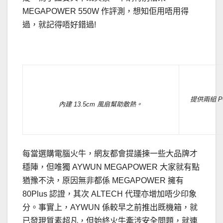
MEGAPOWER 550W 作評測，想知佢用唔用得
過，就記得唔好錯過!
.
提供兩組 P
內建 13.5cm 風扇幫助散熱。
每當選購電腦火牛，網友都會提議揀一些大品牌才
穩陣，但唯獨 AYWUN MEGAPOWER 大家就有點
猶豫不決，原因無非都係 MEGAPOWER 擁有
80Plus 認證，其次 ALTECH 代理亦增加唔少印象
分。事實上，AYWUN 係較早之前推出既機箱，就
已發現質素超凡，但始終火牛牽涉安全問題，就連