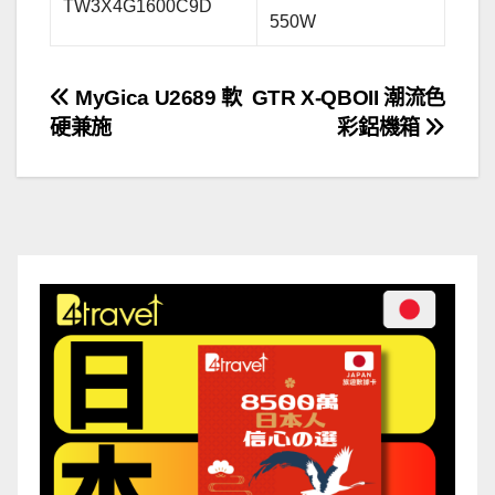
TW3X4G1600C9D
550W
文
MyGica U2689 軟
GTR X-QBOII 潮流色
硬兼施
彩鋁機箱
章
導
覽