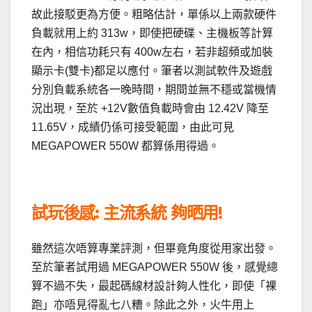
故此接駁更為方便。粗略估計，單係以上兩款硬件
負載就用上約 313w，即使把硬碟、主機板等計算
在內，相信功耗只有 400w左右，若非超頻或加裝
顯示卡(雙卡)都足以應付。筆者以測試軟件及遊戲
分別負載系統各一晚時間，期間並無不穩或當機情
況出現，至於 +12V數值負載時會由 12.42V 降至
11.65V，成績仍係可接受範圍，由此可見
MEGAPOWER 550W 都算係用得過。
試玩後感: 主流系統 夠晒用!
雖然這次唔算專業評測，但畢竟角度從用家出發。
至於筆者試用過 MEGAPOWER 550W 後，感覺總
算不過不失，最起碼線材設計夠人性化，即使「裸
跑」亦唔見得亂七八糟。除此之外，火牛用上