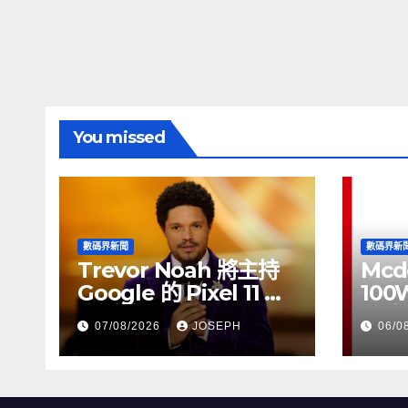
You missed
數碼界新聞
數碼界新
Trevor Noah 將主持
Mcd
Google 的 Pixel 11 推
100
介活動
正式
07/08/2026
JOSEPH
06/0
HK$