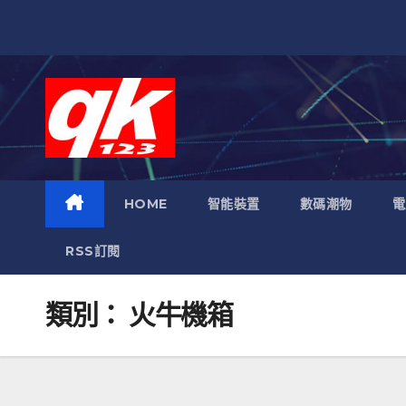
跳
至
內
容
HOME
智能裝置
數碼潮物
電
RSS訂閱
類別：
火牛機箱