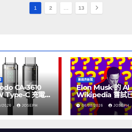
文
1
2
…
13
章
分
頁
聞
數碼界新聞
odo CA-3610
Elon Musk 的 AI
W Type-C 充電線
Wikipedia 嘗
上市，售價
個月沒有更新了
8/2026
JOSEPH
06/08/2026
JOSEPH
115