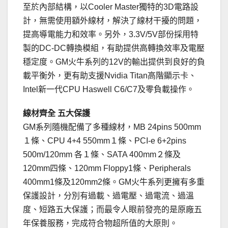
至於內部結構，以Cooler Master獨特的3D電路設
計，無需使用額外線材，解決了線材干擾的問題，
提高導電能力和效率。另外，3.3V/5V部份採用特
製的DC-DC轉換模組，有助提供高轉換效率及電壓
穩定度。GM火牛系列的12V的輸出提供到良好的負
載平衡外，更有助支援Nvidia Titan高階顯示卡、
Intel新一代CPU Haswell C6/C7及零負載操作。
線材齊全 五大保護
GM系列隨機配備了多種線材，MB 24pins 500mm
１條、CPU 4+4 550mm１條、PCI-e 6+2pins
500m/120mm 各１條、SATA 400mm２條及
120mm四條、120mm Floppy1條、Peripherals
400mm1條及120mm2條。GM火牛系列更擁有多重
保護設計，分別有過載、過電壓、過電流、過溫
度、短路五大保護；而最令人眼前發亮的是原廠五
年保養服務，完成符合物超所值的大原則。