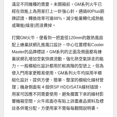
滿足不同機種的需要。未開箱前，GM系列火牛已
經在效能上為用家打上一針強心針，通過80Plus銅
牌認證，轉換效率可達88%，減少能量轉化成熱能
或聲能(噪音)而浪費掉。
打開GM火牛，便看到一把直徑120mm的散熱風扇
配上蜂巢狀網孔進風口設計，中心位置標有Cooler
Master的品牌標誌。GM系列的正面及側面都有蜂
巢狀網孔增加空氣快速流動，強化熱空氣排走的能
力。一般模組化設計都用於較高階的型號上，但為
使入門用家更輕易使用，GM系列火牛均採用半模
組化設計，提供方便、簡單、整潔的模組化線材管
理；機身側面有４個供SP HDD/SATA線材插頭，
用家可因應不同需要使用，避免擱置下來的線材影
響機箱空間。火牛底面亦有貼上詳盡產品資料及標
註各供電分配，方便用家不需每每翻閱說明書。