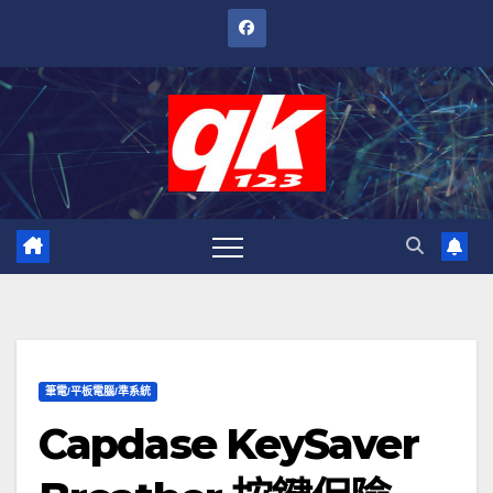
跳
至
內
容
筆電/平板電腦/準系統
Capdase KeySaver