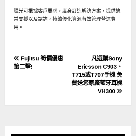
理光可根據客戶要求，度身訂造解決方案，提供適
當支援以及諮詢，持續優化資源有效管理營運費
用。
文
Fujitsu 筍價優惠
凡選購Sony
第二擊!
Ericsson C903、
章
T715或T707手機 免
導
費送您原廠藍牙耳機
VH300
覽