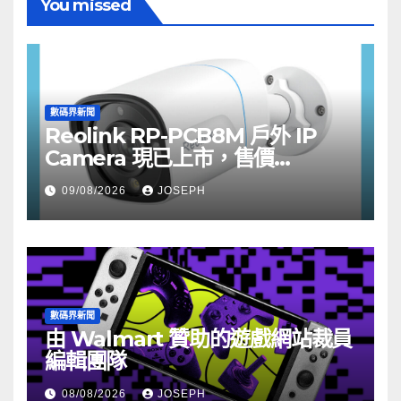
You missed
數碼界新聞
Reolink RP-PCB8M 戶外 IP
Camera 現已上市，售價
HK$722
09/08/2026
JOSEPH
數碼界新聞
由 Walmart 贊助的遊戲網站裁員
編輯團隊
08/08/2026
JOSEPH