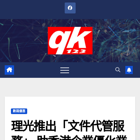
跳
至
內
容
數碼優惠
理光推出「文件代管服