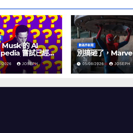
聞
 Musk 的 AI
數碼界新聞
ipedia 嘗試已經幾
別搞砸了，Marve
沒有更新了
8/2026
JOSEPH
05/08/2026
JOSEPH