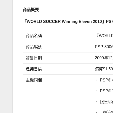
商品概要
『
WORLD SOCCER Winning Eleven 2010
』
PS
商品名稱
『WORLD
商品編號
PSP-300
發售日期
2009年1
建議售價
港幣$1,59
主機同梱
・ PSP® (P
・ PSP® 
・ 限量珍藏
・ 交流電