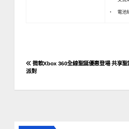
・ 電池組 
文
微軟Xbox 360全線聖誕優惠登場 共享
派對
章
導
覽