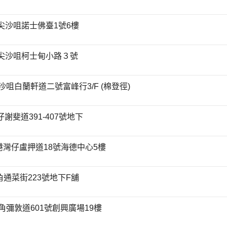
 九龍尖沙咀諾士佛臺1號6樓
 九龍尖沙咀柯士甸小路３號
– 尖沙咀白蘭軒道二號富峰行3/F (棉登徑)
港灣仔謝斐道391-407號地下
 – 香港灣仔盧押道18號海德中心5樓
龍旺角通菜街223號地下F舖
龍旺角彌敦道601號創興廣場19樓