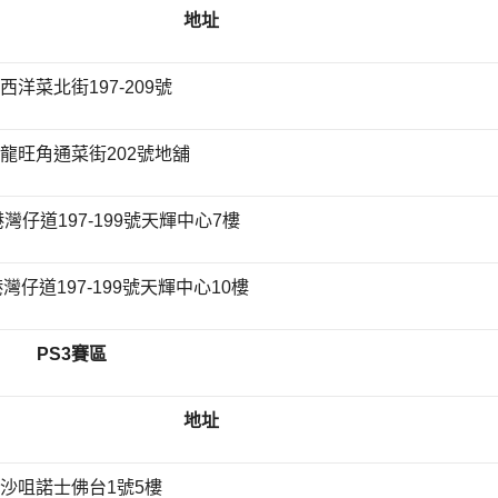
地址
角西洋菜北街197-209號
 – 九龍旺角通菜街202號地舖
– 香港灣仔道197-199號天輝中心7樓
– 香港灣仔道197-199號天輝中心10樓
PS3
賽區
地址
九龍尖沙咀諾士佛台1號5樓