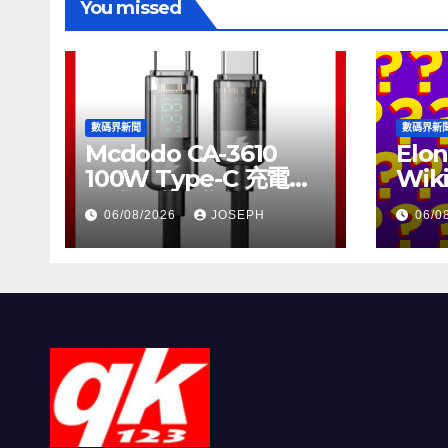
You missed
數碼界新聞
數碼界新
Mcdodo CA-3610
Elon
100W Type-C 充電線
Wik
正式上市，售價
個月
06/08/2026
JOSEPH
06/0
HK$115