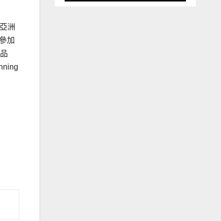
》亞洲
可參加
精品
ing