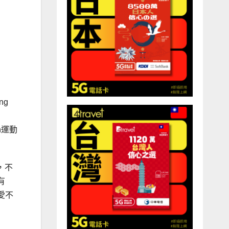
ng
en運動
面，不
有
迷愛不