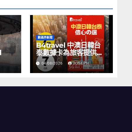
數碼界新聞
B4travel 中澳日韓台
l
泰數據卡為旅客提供無
縫網絡體驗
04/08/2026
JOSEPH