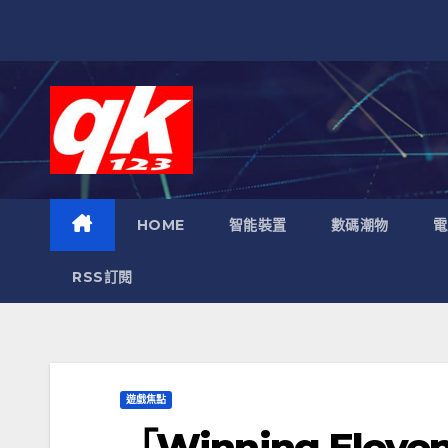
跳
至
內
容
HOME
智能裝置
數碼潮物
電
RSS訂閱
遊戲焦點
「Winning Eleve