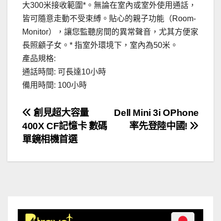
大300米接收範圍*。無論在室內或室外使用通話，
皆可隨意走動不受束縛。貼心的親子功能（Room-
Monitor），讓您監聽房間的異常聲音，尤其方便家
長照顧子女。* 指室外環境下，室內為50米。
產品規格:
通話時間: 可長達10小時
備用時間: 100小時
文
創見超大容量
Dell Mini 3i OPhone
400X CF記憶卡 數碼
率先登陸中國!
章
單鏡相機首選
導
覽