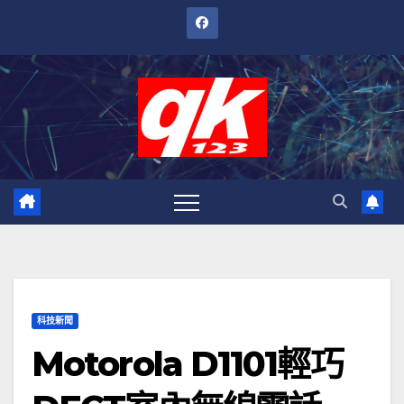
跳
至
內
容
科技新聞
Motorola D1101輕巧