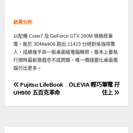
結果分析:
以配備 Corei7 及 GeForce GTX 260M 規格既筆
電，能於 3DMark06 跑出 11423 分絕對係強得驚
人，成績幾乎與一般桌面級電腦睇齊，基本上要執
行現時最新遊戲亦不成問題，唯一價錢要比桌面電
腦付出更多。
文
Fujitsu LifeBook
ÖLEVIA 輕巧筆電 孖
UH900 五百克革命
住上
章
導
覽