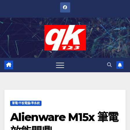
跳
至
內
容
筆電/平板電腦/準系統
Alienware M15x 筆電