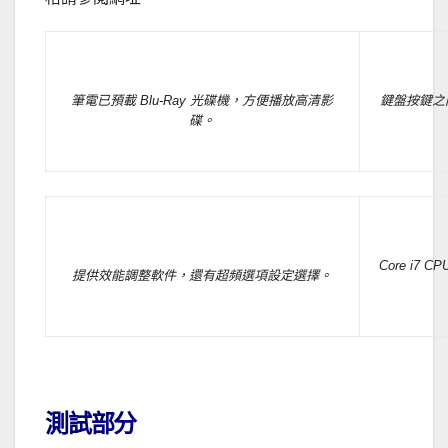
筆電已預載 Blu-Ray 光碟機，方便播放高清影
鍵盤按鍵之
碟。
Core i7
提供效能調整軟件，還有超頻選項設定選擇。
.
測試部分