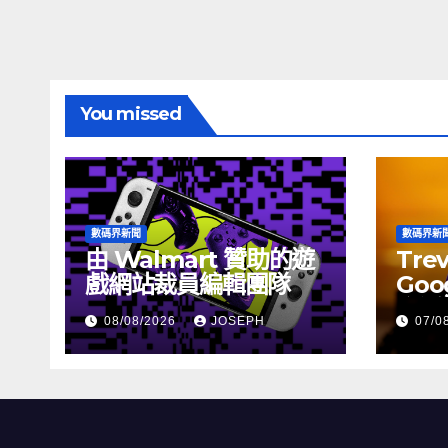
覽
You missed
數碼界新聞
數碼界新
由 Walmart 贊助的遊
Tre
戲網站裁員編輯團隊
Goog
介活
08/08/2026
JOSEPH
07/0