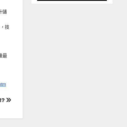
提升儲
，
卡，技
達最
htm
!?