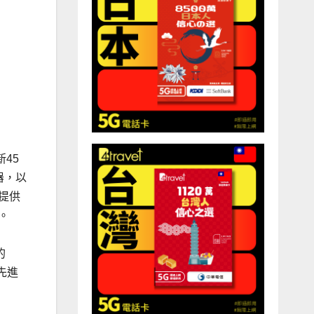
新45
理器，以
，提供
。
的
供先進