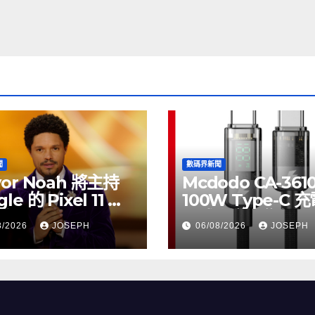
聞
數碼界新聞
vor Noah 將主持
Mcdodo CA-361
le 的 Pixel 11 推
100W Type-C 
動
正式上市，售價
8/2026
JOSEPH
06/08/2026
JOSEPH
HK$115