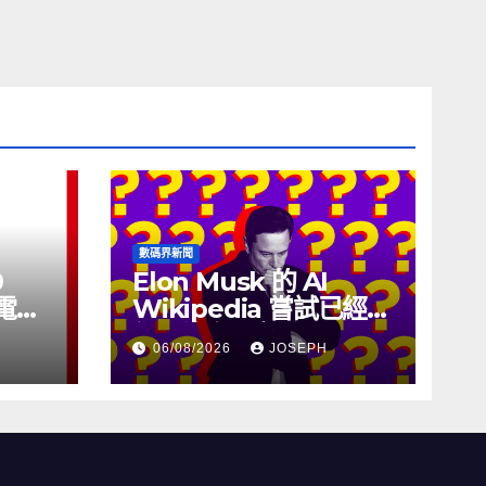
數碼界新聞
0
Elon Musk 的 AI
充電線
Wikipedia 嘗試已經幾
個月沒有更新了
06/08/2026
JOSEPH