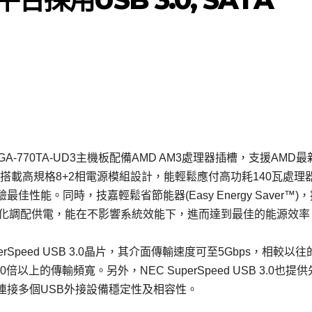
D4及GA-770TA-UD3主機板配備AMD AM3處理器插槽，支援AMD最
列處理器，並搭載高規格8+2相電源模組設計，能輕鬆應付高功耗140瓦處
能。同時，技嘉輕鬆省節能器(Easy Energy Saver™)
優化調配供電，能在不影響系統效能下，進而達到最佳的能源效率
rSpeed USB 3.0晶片，其介面傳輸速度可至5Gbps，相較以往
可提供10倍以上的傳輸頻寬。另外，NEC SuperSpeed USB 3.0也提
連接多個USB外接設備穩定性及相容性。