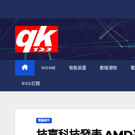
跳
至
內
容
HOME
智能裝置
數碼潮物
電
RSS訂閱
電腦硬件
技嘉科技發表 AMD平台