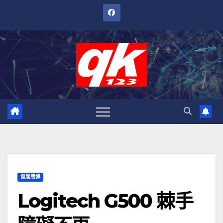
跳
至
內
容
電腦周邊
Logitech G500 棘手