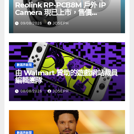
Reolink RP-PCB8M 戶外 IP
Camera 現已上市，售價
HK$722
09/08/2026
JOSEPH
數碼界新聞
由 Walmart 贊助的遊戲網站裁員
編輯團隊
08/08/2026
JOSEPH
數碼界新聞