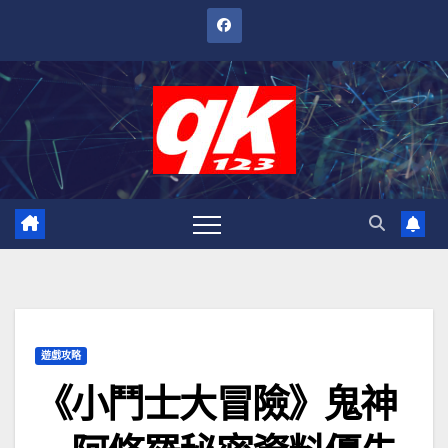
跳
至
內
容
遊戲攻略
《小鬥士大冒險》鬼神