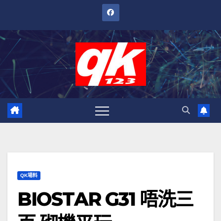
跳
至
內
容
QK場料
BIOSTAR G31 唔洗三