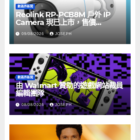
數碼界新聞
Reolink RP-PCB8M 戶外 IP
Camera 現已上市，售價
HK$722
09/08/2026
JOSEPH
數碼界新聞
由 Walmart 贊助的遊戲網站裁員
編輯團隊
08/08/2026
JOSEPH