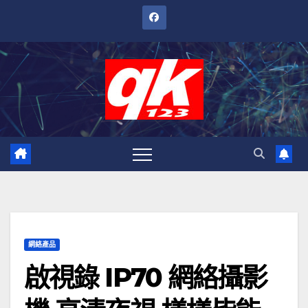
跳
至
內
容
網絡產品
啟視錄 IP70 網絡攝影