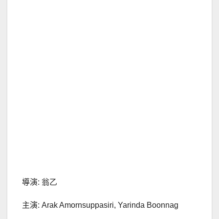
導演: 翁乙
主演: Arak Amornsuppasiri, Yarinda Boonnag