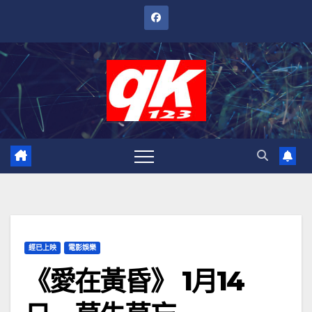
跳
至
內
容
經已上映
電影娛樂
《愛在黃昏》 1月14