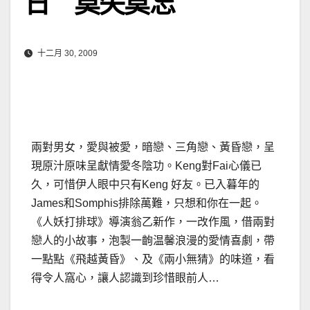
日 莫失莫忘
十二月 30, 2009
兩對男女，愛與被愛，暗戀、三角戀、黃昏戀，呈
現原汁原味呈獻情愛冬陰功。Keng對Fai心儀已
久，可惜伊人眼中只有Keng 好友。已入暮年的
James和Somphis排除萬難，只想和你在一起。
《人妖打排球》導演翁乙新作，一改作風，借兩對
戀人的小故事，泡製一齣温馨浪漫的愛情喜劇，帶
一點點《飛越黃昏》、及《兩小無猜》的味道，看
得令人窩心，讓人認識到珍惜眼前人…