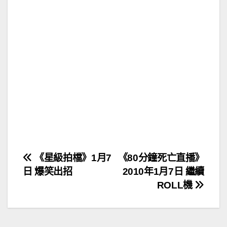
文
《星級拍檔》1月7
《80分鐘死亡直播》
日 爆笑出招
2010年1月7日 繼續
章
ROLL機
導
覽