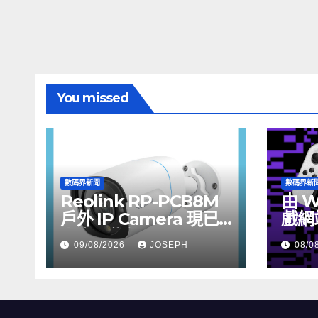
You missed
數碼界新聞
數碼界新
Reolink RP-PCB8M
由 W
戶外 IP Camera 現已
戲網
上市，售價 HK$722
09/08/2026
JOSEPH
08/0