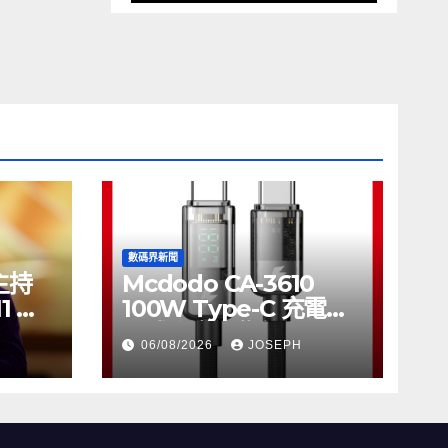
數碼界新聞
將主持
Mcdodo CA-3610
11 推
100W Type-C 充電線
正式上市，售價
06/08/2026
JOSEPH
HK$115