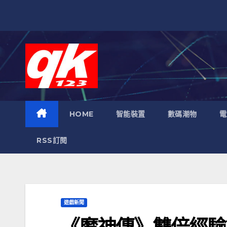
跳
至
內
容
HOME
智能裝置
數碼潮物
電
RSS訂閱
遊戲新聞
《魔神傳》雙倍經驗