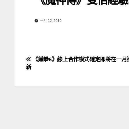
一月 12, 2010
文
《鐵拳6》線上合作模式確定即將在一月
新
章
導
覽