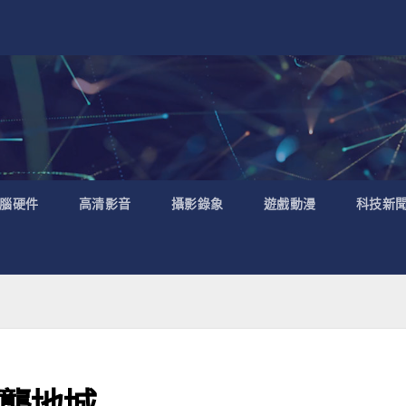
腦硬件
高清影音
攝影錄象
遊戲動漫
科技新
襲地城