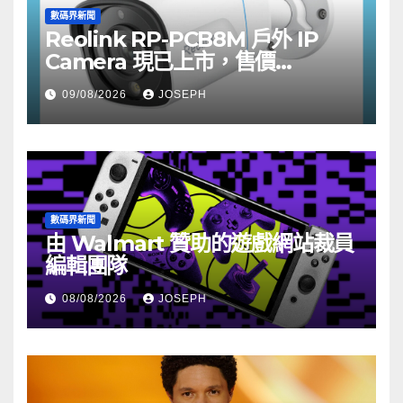
數碼界新聞
Reolink RP-PCB8M 戶外 IP
Camera 現已上市，售價
HK$722
09/08/2026
JOSEPH
數碼界新聞
由 Walmart 贊助的遊戲網站裁員
編輯團隊
08/08/2026
JOSEPH