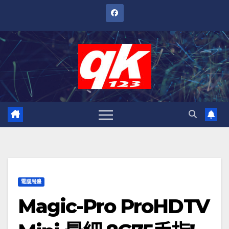
跳
至
內
容
電腦周邊
Magic-Pro ProHDTV