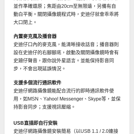
並作準確還原；焦距由20cm至無限遠，另備有自
動白平衡。關閉攝像鏡程式時，史迪仔就會乖乖將
大口閉上。
內置麥克風及播音器
史迪仔口內的麥克風，能清晰接收話音；播音器則
設在史迪仔的右腳腳底，啟動及關閉攝像鏡時會有
史廸仔聲音，跟你說外星語言。並能保持影音同
步，不會出現延誤情況。
支援多個流行通訊軟件
史迪仔網路攝像鏡能配合流行的即時通訊軟件使
用，如MSN、Yahoo! Messenger、Skype等，並保
持影音同步；支援視訊壓縮。
USB直插即自行安裝
史迪仔網路攝像鏡安裝簡易（以USB 1.1 / 2.0連接