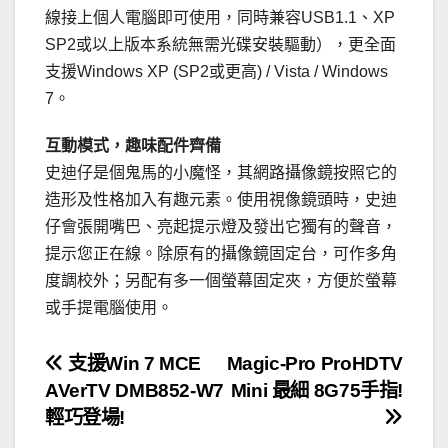
線接上個人電腦即可使用，同時兼容USB1.1、XP
SP2或以上版本系統無需光碟安裝驅動），更全面
支援Windows XP (SP2或更高) / Vista / Windows
7。
互動模式，趣味配件齊備
史迪仔是個鬼馬的小魔怪，其網路攝像鏡按照它的
造形及性格加入有趣元素。使用視像鏡頭時，史迪
仔會張開嘴巴、亮起提示燈及發出它獨有的聲音，
提示您正在線。除原有的攝像鏡固定台，可作多角
度調校外；另配有多一個螢幕固定夾，方便於螢幕
或手提電腦使用。
文
支援Win 7 MCE
Magic-Pro ProHDTV
AVerTV DMB852-W7
Mini 最細 8G75手指!
章
輕巧登場!