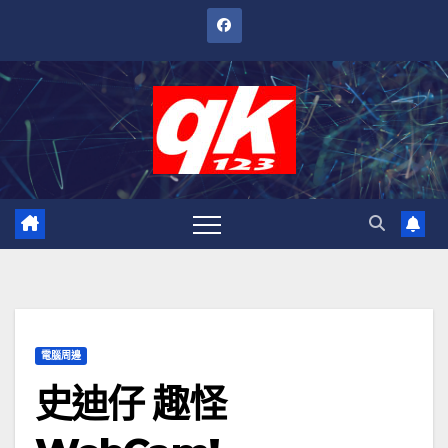
跳
至
內
容
電腦周邊
史迪仔 趣怪