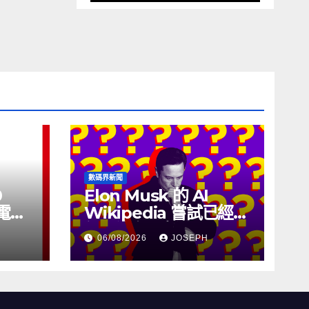
數碼界新聞
0
Elon Musk 的 AI
充電線
Wikipedia 嘗試已經幾
個月沒有更新了
06/08/2026
JOSEPH