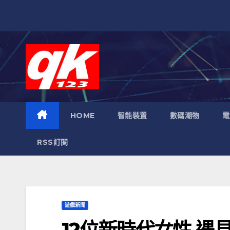
跳
至
內
容
HOME
智能裝置
數碼潮物
電
RSS訂閱
遊戲新聞
12位新時代女性 遇