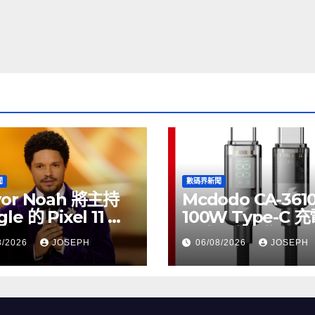
聞
數碼界新聞
vor Noah 將主持
Mcdodo CA-361
le 的 Pixel 11 推
100W Type-C 
動
正式上市，售價
8/2026
JOSEPH
06/08/2026
JOSEPH
HK$115