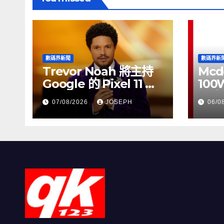
數碼界新聞
數碼界新
Trevor Noah 將主持
Mcd
Google 的 Pixel 11 推
100
介活動
正式
07/08/2026
JOSEPH
06/0
HK$