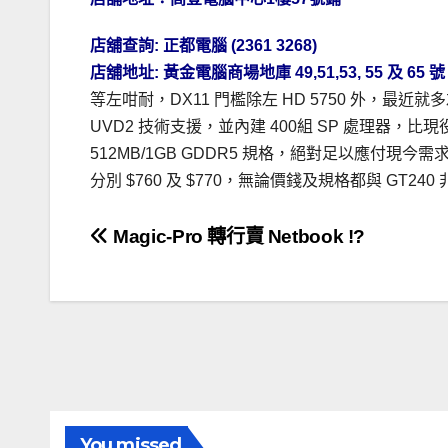
店舖查詢:
正都電腦
(2361 3268)
店舖地址:
黃金
電腦商場地庫 49,51,53, 55 及 65 號
等左咁耐，DX11 門檻除左 HD 5750 外，最近就多左 
UVD2 技術支援，並內建 400組 SP 處理器，比現役
512MB/1GB GDDR5 規格，絕對足以應付現今需求。
分別 $760 及 $770，無論價錢及規格都與 GT24
文
Magic-Pro 轉行賣 Netbook !?
章
導
覽
You missed