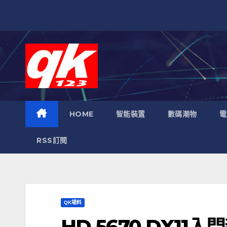
跳
至
內
容
HOME
智能裝置
數碼潮物
電
RSS訂閱
QK場料
HD 5670 DX11入