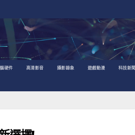
腦硬件
高清影音
攝影錄象
遊戲動漫
科技新
門新選擇!