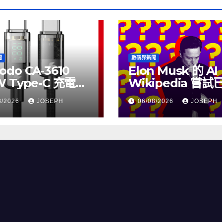
聞
數碼界新聞
odo CA-3610
Elon Musk 的 AI
W Type-C 充電線
Wikipedia 嘗
上市，售價
個月沒有更新了
8/2026
JOSEPH
06/08/2026
JOSEPH
115