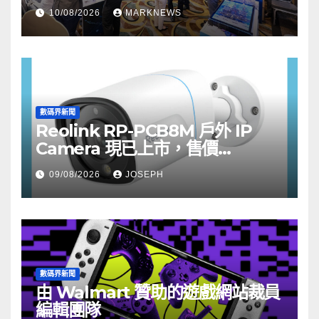
10/08/2026
MARKNEWS
數碼界新聞
Reolink RP-PCB8M 戶外 IP
Camera 現已上市，售價
HK$722
09/08/2026
JOSEPH
數碼界新聞
由 Walmart 贊助的遊戲網站裁員
編輯團隊