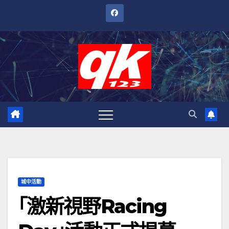
跳
至
內
容
城中活動
｢激新視野Racing