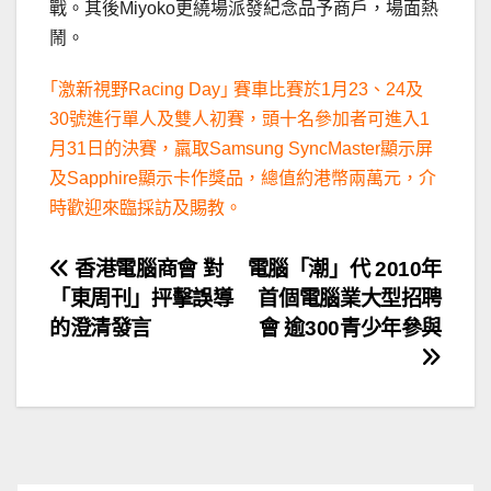
戰。其後Miyoko更繞場派發紀念品予商戶，場面熱
鬧。
｢激新視野Racing Day｣ 賽車比賽於1月23、24及
30號進行單人及雙人初賽，頭十名參加者可進入1
月31日的決賽，羸取Samsung SyncMaster顯示屏
及Sapphire顯示卡作獎品，總值約港幣兩萬元，介
時歡迎來臨採訪及賜教。
文
香港電腦商會 對
電腦「潮」代 2010年
「東周刊」抨擊誤導
首個電腦業大型招聘
章
的澄清發言
會 逾300青少年參與
導
覽