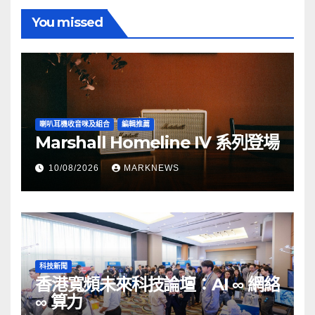
You missed
喇叭耳機收音咪及組合
編輯推薦
Marshall Homeline IV 系列登場
10/08/2026
MARKNEWS
科技新聞
香港寬頻未來科技論壇：AI ∞ 網絡
∞ 算力