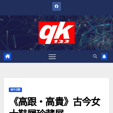
跳
至
內
容
城中活動
《高跟‧高貴》古今女