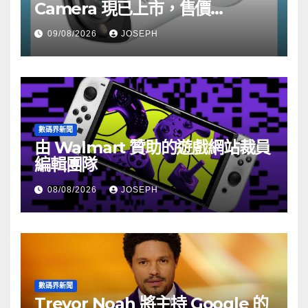
Camera 現已上市，售價
HK$722
09/08/2026
JOSEPH
數碼界新聞
由 Walmart 贊助的遊戲網站裁員
編輯團隊
08/08/2026
JOSEPH
數碼界新聞
Trevor Noah 將主持 Google 的