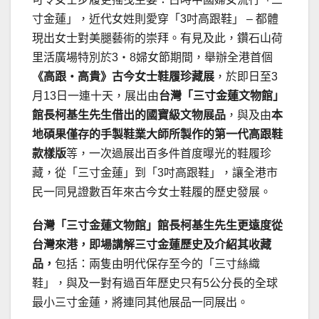
寸金蓮」，近代女姓則愛穿「3吋高跟鞋」 – 都體
現出女士對美腿藝術的崇拜。有見及此，鑽石山荷
里活廣場特別於3‧8婦女節期間，舉辦全港首個
《高跟‧高貴》古今女士鞋履珍藏展
，於即日至3
月13日一連十天，展出由
台灣「三寸金蓮文物館」
館長柯基生先生借出的國寶級文物展品
，與及由
本
地碩果僅存的手製鞋業大師所製作的第一代高跟鞋
款樣版
等，一次過展出百多件首度曝光的鞋履珍
藏，從「三寸金蓮」到「3吋高跟鞋」，讓全港市
民一同見證數百年來古今女士鞋履的歷史發展。
台灣「三寸金蓮文物館」館長柯基生先生更遠度從
台灣來港，即場講解三寸金蓮歷史及介紹其收藏
品，
包括：兩隻由明代保存至今的「三寸絲織
鞋」，與及一對有過百年歷史只有5公分長的全球
最小三寸金蓮，將連同其他展品一同展出。