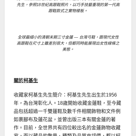
先生，參照18世紀高跟鞋照片，以巧手技藝重現的第一代高
跟鞋款式之實物樣板。
全球最細小的清朝末期三寸金蓮 — 台灣弓鞋，跟現代女性
高跟鞋在尺寸上雖差別很大，但都同時能展現出女性線條之
美態。
.
關於
柯基生
收藏家柯基生先生簡介：柯基生先生出生於1956
年，為台灣彰化人。18歲開始收藏金蓮鞋，至今藏
品包括超過一千雙蓮鞋及數千件相關飾物和文件例
如裹腳布及蓮花盆，並曾出版三本有關金蓮的著
作。目前，全世界共有四位較出名的金蓮飾物收藏
家，而以藏品的數量、種類及品質來評價，都以柯