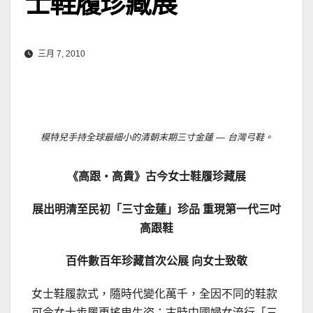
士鞋履珍藏展
三月 7, 2010
模特兒手持全球最細小的清朝末期三寸金蓮 — 台灣弓鞋。
《高跟‧高貴》古今女士鞋履珍藏展
展出明清至民初「三寸金蓮」珍品
重現第一代三吋
高跟鞋
百件數百年珍藏首次公展
向
女士致敬
女士鞋履款式，隨時代變化萬千，全因不同的鞋款
可令女士步履更搖曳生姿：古時中國婦女流行「三