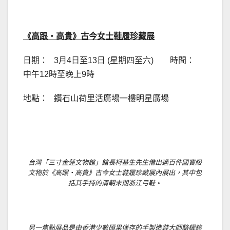
.
《高跟‧高貴》古今女士鞋履珍藏展
日期： 3月4日至13日 (星期四至六) 時間：
中午12時至晚上9時
地點： 鑽石山荷里活廣場一樓明星廣場
.
台灣「三寸金蓮文物館」館長柯基生先生借出過百件國寶級
文物於《高跟‧高貴》古今女士鞋履珍藏展內展出，其中包
括其手持的清朝末期浙江弓鞋。
另一焦點展品是由香港少數碩果僅存的手製造鞋大師駱耀銘