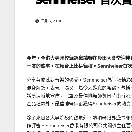
三月 5, 2010
今年，全港大專聯校舞蹈邀請賽在沙田大會堂迎接
一度的盛事，在舞台上比拼舞技。
Sennheiser
首
分享著彼此對音樂的熱愛，Sennheiser為這
混身解數，表現一場又一場令人難忘的舞蹈，包括Hip Hop
話筒清晰地宣佈，冠軍及最佳排舞師獎同時由香港理工
產品禮券外，最佳排舞師更獲得Sennheiser的熱賣耳機
除了來自各大專院校的觀眾外，這項舞蹈界盛事亦
作評審。Sennheiser香港有限公司公共關係主任