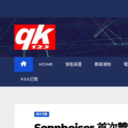
跳
至
內
容
HOME
智能裝置
數碼潮物
電
RSS訂閱
城中活動
Sennheiser 