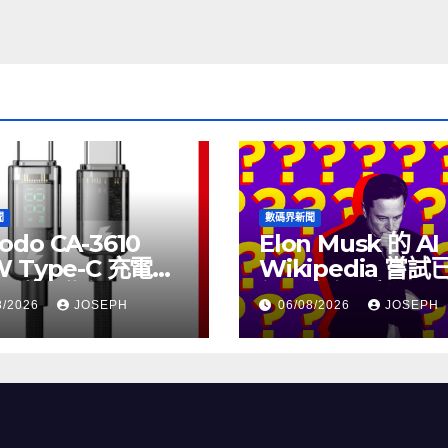
聞
數碼界新聞
odo CA-3610
Elon Musk 的 AI
W Type-C 充電線
Wikipedia 嘗
上市，售價
個月沒有更新了
8/2026
JOSEPH
06/08/2026
JOSEPH
115