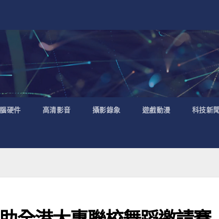
腦硬件
高清影音
攝影錄象
遊戲動漫
科技新
首次贊助全港大專聯校舞蹈邀請賽