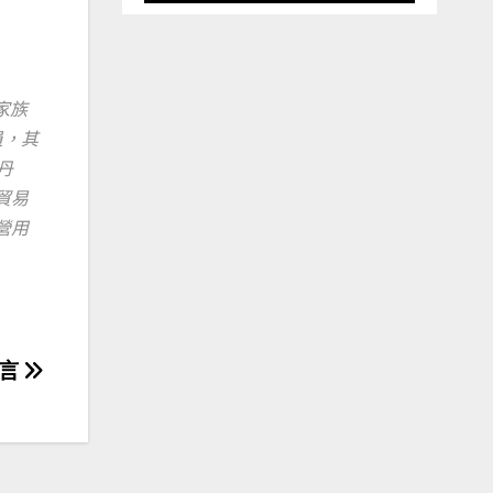
家族
員，其
丹
貿易
專營用
發言