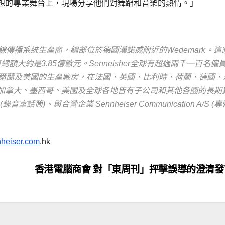
想的專業舞台上，現場分享他們對舞蹈和音樂的熱情。」
和無線傳播系统生產商，總部位於德國漢諾威附近的Wedemark。這
總額大約是3.85億歐元。Senneisher全球有超過兩千一百名僱
德國、愛爾蘭及美國的生產廠房，在法國、英國、比利時、荷蘭、德國、
加拿大、墨西哥、美國及全球各地皆有子公司和其他各國的長期
(錄音室話筒)、與合營企業 Sennheiser Communication A/S (
heiser.com
.hk
香港電腦商會 對「東周刊」抨擊誤導的澄清