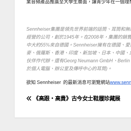
業音頻產品推廣至大學生層面，讓青少年在一個理
Sennheiser集團是領先世界前端的話筒、耳筒
經營的公司，創於1945年。在2008年，集團的銷售
中大約55%來自德國。Sennheiser擁有在
麥、俄羅斯、香港、印度、新加坡、日本、中國、
伙伴作代辦。還有Georg Neumann GmbH、Berlin 
於個人電腦、辦公室及傳呼中心的耳筒)。
欲知 Sennheiser 的最新消息可瀏覽網站
www.senn
文
《高跟‧高貴》古今女士鞋履珍藏展
章
導