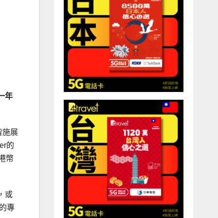
一年
皆施展
er的
港幣
，或
r的專