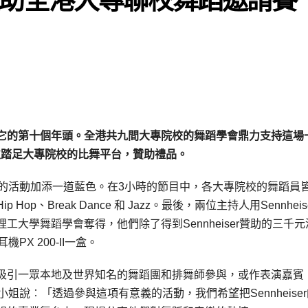
它的第十個年頭。全港共九間大專院校的舞蹈學會鼎力支持這場
次踏足大專院校的比舞平台，贊助禮品。
項精彩的活動加添一道藍色。在3小時的節目中，各大專院校的舞蹈員
、Break Dance 和 Jazz。最後，兩位主持人用Sennheis
大學舞蹈學會奪得，他們除了得到Sennheiser贊助的三千元
PX 200-II一盒。
吸引一眾本地及世界知名的舞蹈團和排舞師參與，或作表演嘉賓
曹小姐說︰「透過參與這項有意義的活動，我們希望把Sennheise