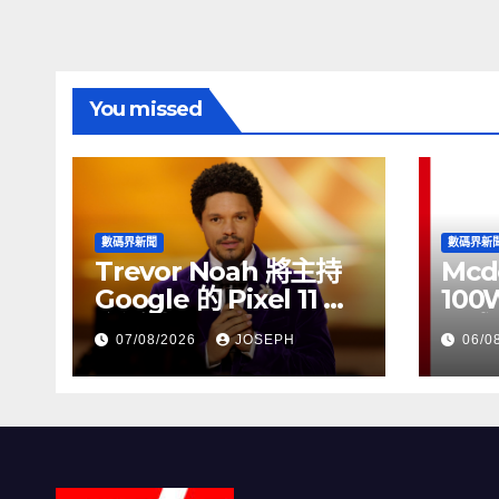
覽
You missed
數碼界新聞
數碼界新
Trevor Noah 將主持
Mcd
Google 的 Pixel 11 推
100
介活動
正式
07/08/2026
JOSEPH
06/0
HK$