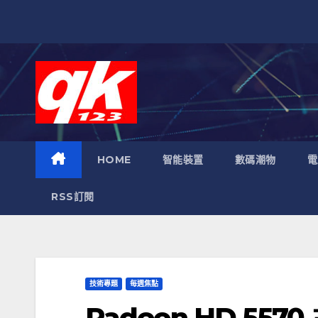
跳
至
內
容
HOME
智能裝置
數碼潮物
電
RSS訂閱
技術專題
每週焦點
Radeon HD 557