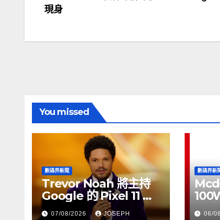
現身
章
導
覽
You missed
數碼界新聞
數碼界新
Trevor Noah 將主持
Mcd
Google 的 Pixel 11 推
100
介活動
正式
07/08/2026
JOSEPH
06/0