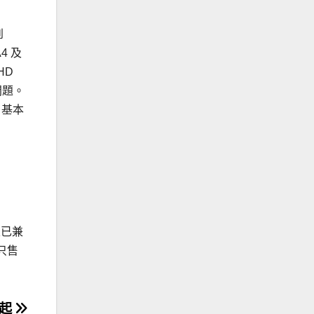
到
4 及
，HD
問題。
s，基本
且已兼
亦只售
折起