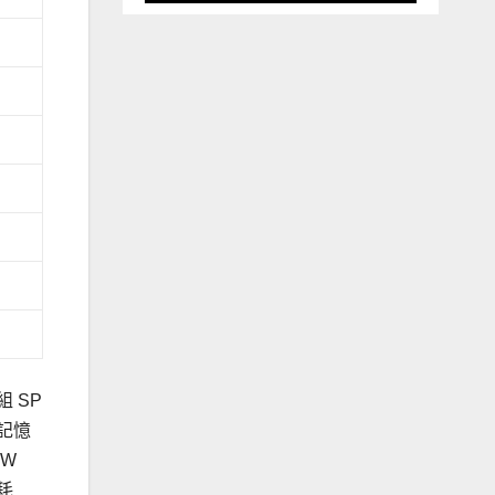
組 SP
 記憶
4W
耗