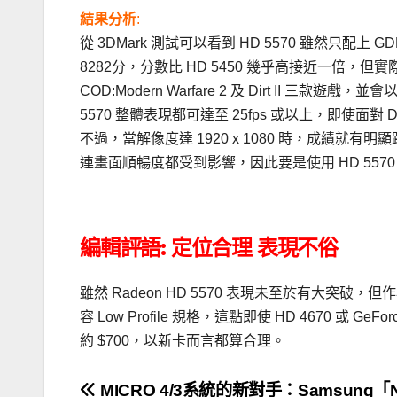
結果分析
:
從 3DMark 測試可以看到 HD 5570 雖然只配上
8282分，分數比 HD 5450 幾乎高接近一倍，但實
COD:Modern Warfare 2 及 Dirt II 三款遊戲，並會
5570 整體表現都可達至 25fps 或以上，即使面對 
不過，當解像度達 1920 x 1080 時，成績就有明顯跌幅，
連畫面順暢度都受到影響，因此要是使用 HD 5570
編輯評語: 定位合理 表現不俗
雖然 Radeon HD 5570 表現未至於有大突破，
容 Low Profile 規格，這點即使 HD 4670 或 
約 $700，以新卡而言都算合理。
文
MICRO 4/3系統的新對手：Samsung「