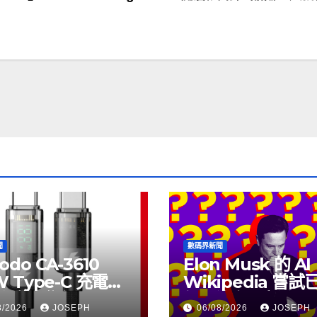
聞
數碼界新聞
odo CA-3610
Elon Musk 的 AI
W Type-C 充電線
Wikipedia 嘗
上市，售價
個月沒有更新了
8/2026
JOSEPH
06/08/2026
JOSEPH