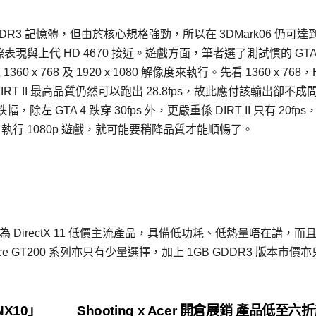
 GDDR3 記憶體，但由於核心規格強勁，所以在 3DMark06 仍可達
際表現與上代 HD 4670 接近。遊戲方面，筆者選了測試慣的 GTA
以 1360 x 768 及 1920 x 1080 解像度來執行。先看 1360 x 768
DIRT II 最高品質仍然可以跑出 28.8fps，故此應付該輸出卻不成
除左 GTA 4 跌穿 30fps 外，更嚴重係 DIRT II 只有 20fp
 執行 1080p 遊戲，就可能要稍降品質才能順暢了。
但作為 DirectX 11 低價主流產品，具備低功耗、低熱量唔在講，而
GeForce GT200 系列亦只有少量選擇，加上 1GB GDDR3 版本市價
NX10」
Shooting x Acer 開倉展銷 產品低至六