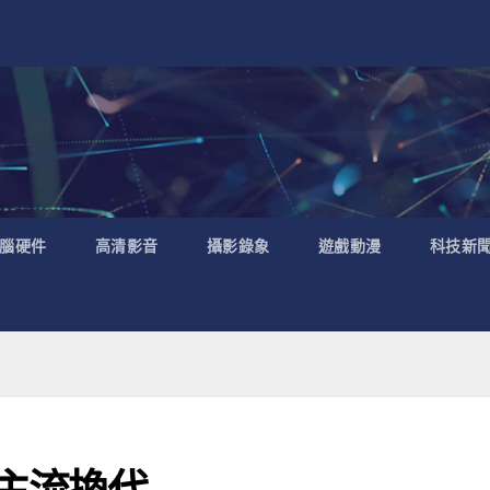
腦硬件
高清影音
攝影錄象
遊戲動漫
科技新
0 主流換代