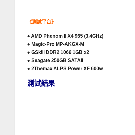
.
《測試平台》
● AMD Phenom II X4 965 (3.4GHz)
● Magic-Pro MP-AKGX-M
● GSkill DDR2 1066 1GB x2
● Seagate 250GB SATAII
● 2Themax ALPS Power XF 600w
測試結果