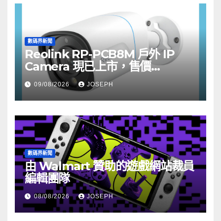
數碼界新聞
Reolink RP-PCB8M 戶外 IP
Camera 現已上市，售價
HK$722
09/08/2026
JOSEPH
數碼界新聞
由 Walmart 贊助的遊戲網站裁員
編輯團隊
08/08/2026
JOSEPH