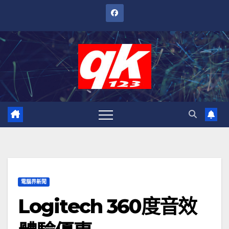
跳
至
內
容
電腦界新聞
Logitech 360度音效