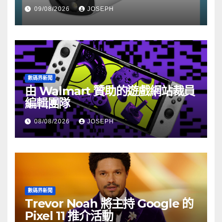
HK$722
09/08/2026
JOSEPH
數碼界新聞
由 Walmart 贊助的遊戲網站裁員
編輯團隊
08/08/2026
JOSEPH
數碼界新聞
Trevor Noah 將主持 Google 的
Pixel 11 推介活動