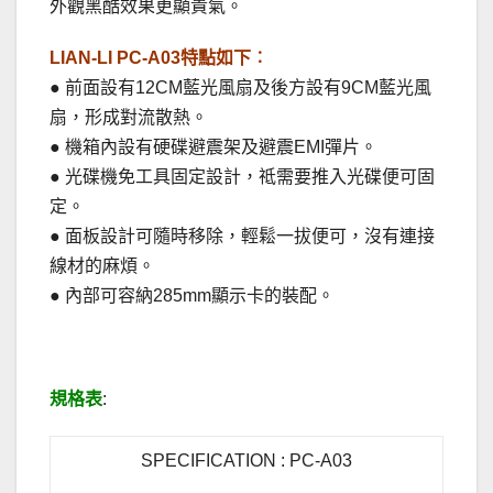
外觀黑酷效果更顯貴氣。
LIAN-LI PC-A03特點如下︰
● 前面設有12CM藍光風扇及後方設有9CM藍光風
扇，形成對流散熱。
● 機箱內設有硬碟避震架及避震EMI彈片。
● 光碟機免工具固定設計，祗需要推入光碟便可固
定。
● 面板設計可隨時移除，輕鬆一拔便可，沒有連接
線材的麻煩。
● 內部可容納285mm顯示卡的裝配。
.
規格表
:
SPECIFICATION : PC-A03