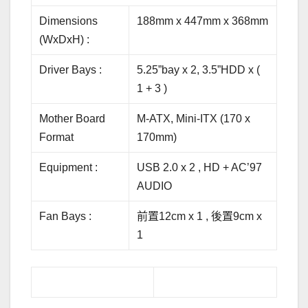
Dimensions
188mm x 447mm x 368mm
(WxDxH) :
Driver Bays :
5.25”bay x 2, 3.5”HDD x (
1 + 3 )
Mother Board
M-ATX, Mini-ITX (170 x
Format
170mm)
Equipment :
USB 2.0 x 2 , HD + AC’97
AUDIO
Fan Bays :
前置12cm x 1 , 後置9cm x
1