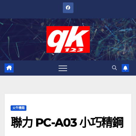
跳
至
內
容
火牛機箱
聯力 PC-A03 小巧精鋼