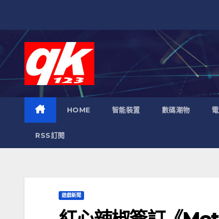
跳
至
內
容
HOME
智能裝置
數碼潮物
電
RSS訂閱
遊戲新聞
紅心辣椒簽訂《Metal