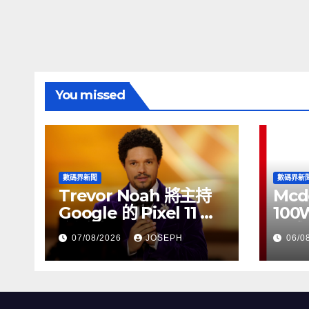
You missed
數碼界新聞
數碼界新
Trevor Noah 將主持
Mcd
Google 的 Pixel 11 推
100
介活動
正式
07/08/2026
JOSEPH
06/0
HK$