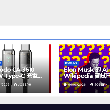
聞
數碼界新聞
odo CA-3610
Elon Musk 的 AI
W Type-C 充電線
Wikipedia 嘗
上市，售價
個月沒有更新了
8/2026
JOSEPH
06/08/2026
JOSEPH
115