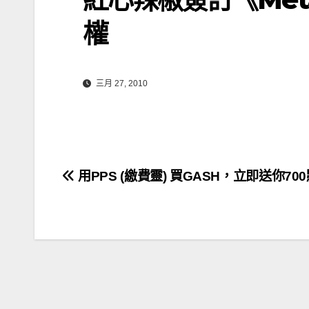
權
三月 27, 2010
文
用PPS (繳費靈) 買GASH，立即送你70
章
導
覽