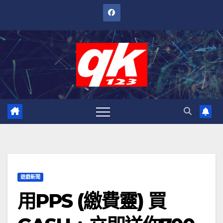
跳
至
內
容
遊戲新聞
用PPS (繳費靈) 買