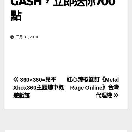
GASH，立即送你700
點
三月 31, 2010
文
360×360=昂平
紅心辣椒簽訂《Metal
Xbox360主題纜車既
Rage Online》台灣
章
遊戲館
代理權
導
覽