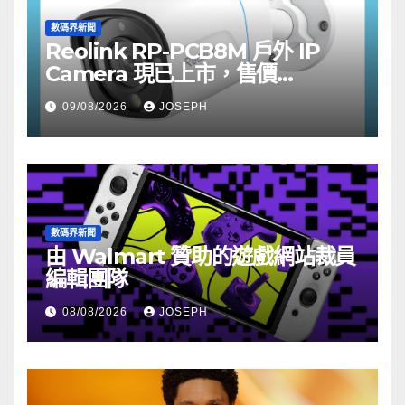
數碼界新聞
Reolink RP-PCB8M 戶外 IP
Camera 現已上市，售價
HK$722
09/08/2026
JOSEPH
數碼界新聞
由 Walmart 贊助的遊戲網站裁員
編輯團隊
08/08/2026
JOSEPH