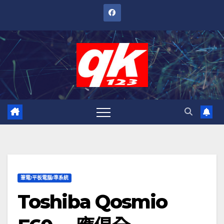
跳
至
內
容
筆電/平板電腦/準系統
Toshiba Qosmio