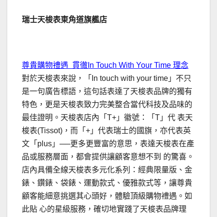
瑞士天梭表東角道旗艦店
.
尊貴購物禮遇 貫徹In Touch With Your Time 理念
對於天梭表來說，「In touch with your time」不只
是一句廣告標語，這句話表達了天梭表品牌的獨有
特色，更是天梭表致力完美整合當代科技及品味的
最佳證明。天梭表店內「T+」徽號：「T」代 表天
梭表(Tissot)，而「+」代表瑞士的國旗，亦代表英
文「plus」──更多更豐富的意思，表達天梭表在產
品或服務層面，都會提供讓顧客意想不到 的驚喜。
店內具備全線天梭表多元化系列：經典限量版、金
錶、鑽錶、袋錶、運動款式、優雅款式等，讓尊貴
顧客能細意挑選其心頭好，體驗頂級購物禮遇。如
此貼 心的星級服務，確切地實踐了天梭表品牌理