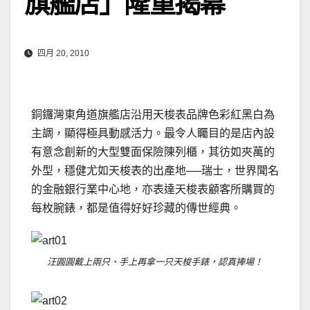
旗艦店」隆重揭幕
四月 20, 2010
銅鑼灣東角道旗艦店沿用天梭表品牌色彩紅黑白為
主調，顯得極具動感活力。最令人矚目的是店內設
有意念創新的大型雙面保險陳列櫃，其彷如夾萬的
外型，穩健尤如天梭表的出產地──瑞士，世界聞名
的金融銀行業中心地，亦表達天梭表顧客所購買的
每枚腕錶，都是值得好好珍藏的傳世經典。
汪圓圓戴上兩只、手上再拿一只天梭手錶，認真捧場！