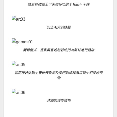
諸葛梓岐戴上了天梭多功能 T-Touch 手錶
安志杰大談錶經
開幕儀式→嘉賓興奮地踏著油門為氣球進行爆破
諸葛梓岐從瑞士天梭表香港及澳門副總裁溫京蕾小姐接過禮
物
汪圓圓接受禮物
.