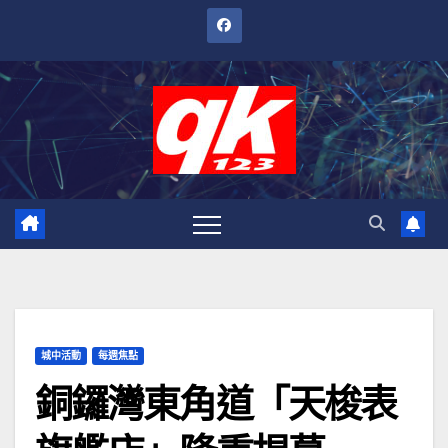
跳
至
內
容
城中活動
每週焦點
銅鑼灣東角道「天梭表