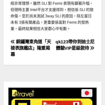
經非常理想。雖然 SLI 對 Fermi 表現有顯著升幅，
但現時主要 Intel平台才支援得到，相信係 SLI 的致
命傷。至於尚未測試 3way SLI 的原因，除左當日
未有 3張有關產品，更重要係面對 Fermi 的發熱
量，最終結果相信大家都心中有數。
文
銅鑼灣東角道「天
qk123帶你到迪士尼
梭表旗艦店」隆重揭
體驗VIP星級款待
章
幕
導
覽