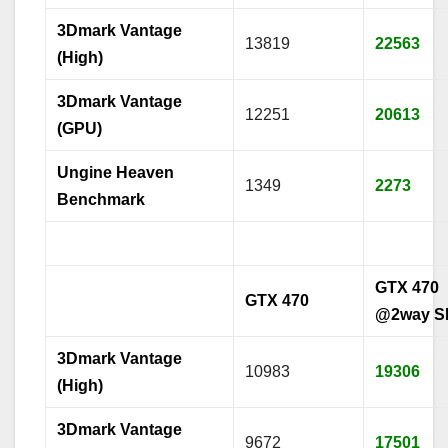
3Dmark Vantage
13819
22563
(High)
3Dmark Vantage
12251
20613
(GPU)
Ungine Heaven
1349
2273
Benchmark
GTX 470
GTX 470
@2way S
3Dmark Vantage
10983
19306
(High)
3Dmark Vantage
9672
17501