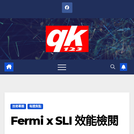
跳
至
內
容
技術專題
每週焦點
Fermi x SLI 效能檢閱