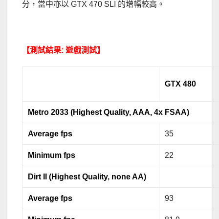
分，當中亦以 GTX 470 SLI 的增幅較高。
.
【測試結果: 遊戲測試】
GTX 480
Metro 2033 (Highest Quality, AAA, 4x FSAA)
Average fps
35
Minimum fps
22
Dirt II (Highest Quality, none AA)
Average fps
93