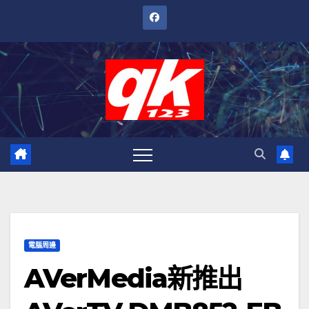
跳
至
內
容
電腦周邊
AVerMedia新推出