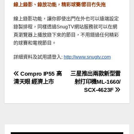
線上錄影、錄放功能，精彩球賽/節目冇失拖
線上錄影功能，讓你即使出門在外也可以遠端設定
錄製排程，同樣透過SnugTV網站服務就可以在網
頁瀏覽器上播放錄下來的節目，不用錯過任何精彩
的球賽和電視節目。
詳細資料及試用請登入:
http://www.snugtv.com
文
Compro IP55 高
三星推出兩款新型雷
清天眼 經濟上市
射打印機ML-1660/
章
SCX-4623F
導
覽