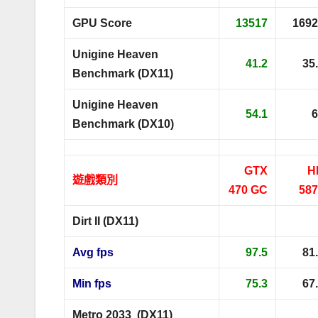
GPU Score
13517
1692
Unigine Heaven
41.2
35
Benchmark (DX11)
Unigine Heaven
54.1
6
Benchmark (DX10)
GTX
H
遊戲類別
470 GC
587
Dirt II (DX11)
Avg fps
97.5
81
Min fps
75.3
67
Metro 2033 (DX11)