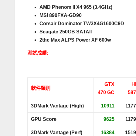
AMD Phenom II X4 965 (3.4GHz)
MSI 890FXA-GD90
Corsair Dominator TW3X4G1600C9D
Seagate 250GB SATAII
2the Max ALPS Power XF 600w
測試成績:
．
GTX
H
軟件類別
470 GC
587
3DMark Vantage (High)
10911
117
GPU Score
9625
117
3DMark Vantage (Perf)
16384
1519