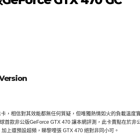
Version
/480 顯示卡，相信對其效能都無任何質疑，但唯獨熱情如火的負載溫度
首款非公版GeForce GTX 470 讓本網評測，此卡賣點在於非
，加上還預設超頻，睇黎哩張 GTX 470 絕對非同小可。