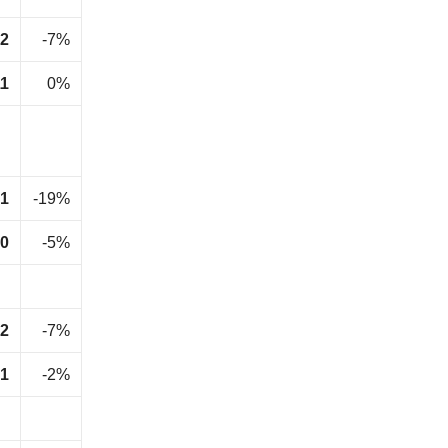
72
-7%
11
0%
61
-19%
0
-5%
.2
-7%
.1
-2%