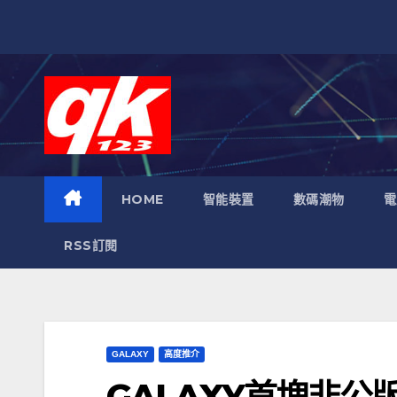
跳
至
內
容
HOME
智能裝置
數碼潮物
電
RSS訂閱
GALAXY
高度推介
GALAXY首塊非公版Ge