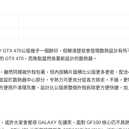
與GALAXY GTX 470公版幾乎一個餅印，但睇清楚就會發現散熱設計有所
 設計的 GTX 470，而焦點當然係重新設計的散熱器。
Y 自行研發，雖然同樣被外殼包著，但內部鱗片面積比公版更多更密，配合
，並設於散熱器中心部分，令熱力可更充分從各方排走。不過，更
可方便用戶清理灰塵，設計比公版將整個外殼拆除更方便快捷，加
頻，或許大家會覺得 GALAXY 在講笑，面對 GF100 核心仍不具