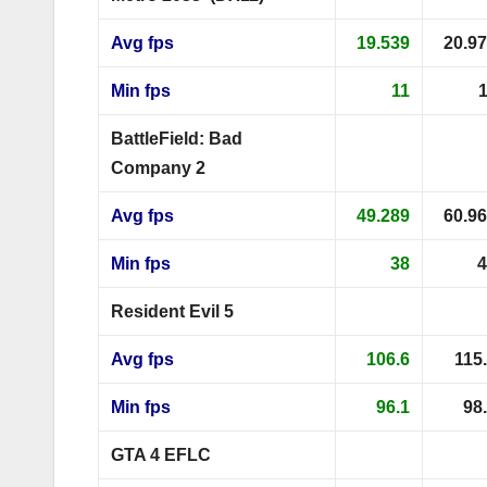
Avg fps
19.539
20.9
Min fps
11
BattleField: Bad
Company 2
Avg fps
49.289
60.9
Min fps
38
4
Resident Evil 5
Avg fps
106.6
115
Min fps
96.1
98
GTA 4 EFLC