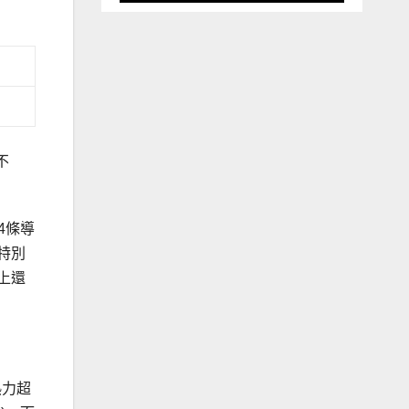
不
4條導
特別
上還
熱力超