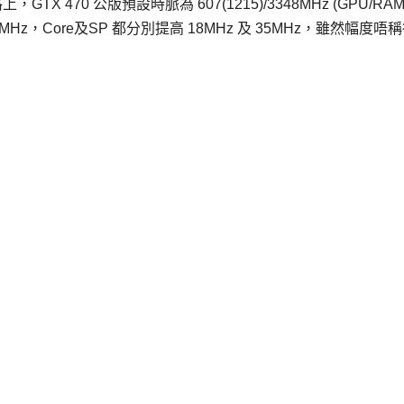
X 470 公版預設時脈為 607(1215)/3348MHz (GPU/RA
)/3348MHz，Core及SP 都分別提高 18MHz 及 35MHz，雖然幅度唔