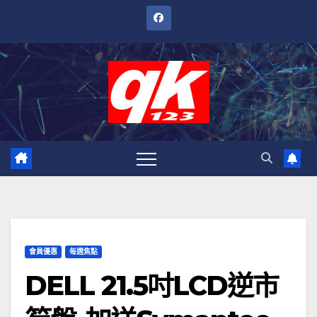
跳
至
內
容
會員優惠
每週焦點
DELL 21.5吋LCD逆市