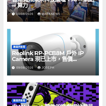
∞ 算力
10/08/2026
MARKNEWS
數碼界新聞
Reolink RP-PCB8M 戶外 IP
Camera 現已上市，售價
HK$722
09/08/2026
JOSEPH
數碼界新聞