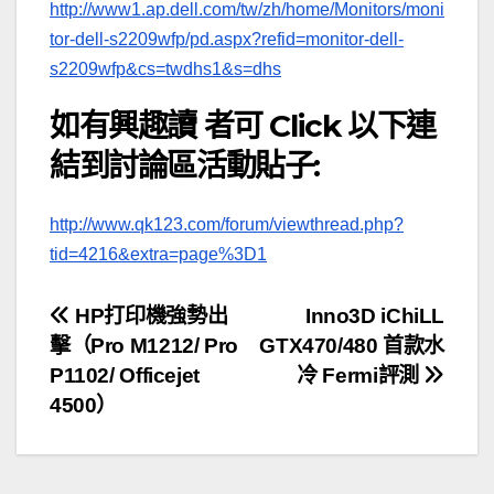
http://www1.ap.dell.com/tw/zh/home/Monitors/moni
tor-dell-s2209wfp/pd.aspx?refid=monitor-dell-
s2209wfp&cs=twdhs1&s=dhs
如有興趣讀 者可 Click 以下連
結到討論區活動貼子:
http://www.qk123.com/forum/viewthread.php?
tid=4216&extra=page%3D1
文
HP打印機強勢出
Inno3D iChiLL
擊（Pro M1212/ Pro
GTX470/480 首款水
章
P1102/ Officejet
冷 Fermi評測
導
4500）
覽