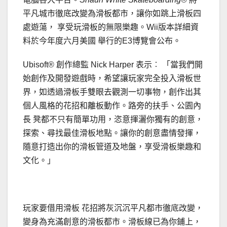
平凡城市徹底改變為滑板都市，讓你如跳上滑板四
處遊蕩， 享受玩滑板的無限樂趣。Wii版本詳細資
料於今年度六月美國 舉行的E3博覽會公布。
Ubisoft® 創作總監 Nick Harper 表示︰ 「當我們開
始創作及開發遊戲時，希望讓玩家完全投入滑板世
界，如透過滑板手雙眼去觀測一切事物，創作出其
個人風格的花招和離板動作。路旁的扶手、公園內
長 凳都不只有簡單功用，恣意揮灑你獨有的創意，
探索、尋找最佳滑板地點。讓你的創意盡情發揮，
隨意打造出你的滑板管道及地盤，享受滑板樂趣和
文化。」
玩家要借用滑板 花招將灰沉沉平凡都市徹底改變，
變身為充滿創意的滑板都市。滑板線已為你鋪上，