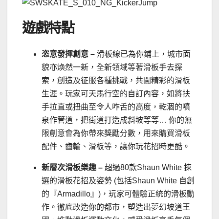
遊戲特點
恣意發揮創意
–
滑板線已為你鋪上，城市面
貌亦煥然一新，全新領域等著滑板手去探
索，創造及征服各種挑戰，共闖精彩的滑板
生涯。玩家可天馬行空的自訂內容，如將扶
手拉直或扭曲至令人咋舌的高度，乾涸的噴
泉作管道，把街道打造成斜坡等等… 你的無
限創意會為你帶來獎勵分數，用來購買滑板
配件、齒輪、滑板等，讓你玩花招時更酷。
新層次滑板樂趣
–
超過80款Shaun White 揀
選的滑板花招及姿勢 (包括Shaun White 自創
的『Armadillo』)，玩家可體驗正統的滑板動
作。徹底改造你的都市，塑造出夢幻坡道王