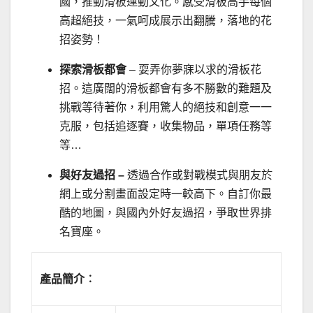
國，推動滑板運動文化。感受滑板高手每個
高超絕技，一氣呵成展示出翻騰，落地的花
招姿勢！
探索滑板都會
– 耍弄你夢寐以求的滑板花
招。這廣闊的滑板都會有多不勝數的難題及
挑戰等待著你，利用驚人的絕技和創意一一
克服，包括追逐賽，收集物品，單項任務等
等…
與好友過招
–
透過合作或對戰模式與朋友於
網上或分割畫面設定時一較高下。自訂你最
酷的地圖，與國內外好友過招，爭取世界排
名寶座。
產品簡介︰