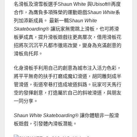
名滑板及滑雪板選手Shaun White 與Ubisoft®再度
合作，為膺負多項殊榮的運動遊戲
Shaun White
系
列加添新成員。 最新一輯
Shaun White
Skateboarding
® 讓玩家無需跳上滑板，也可將滑
板夢成真，提升滑板遊戲往更高層次，借用滑板花
招將灰沉沉平凡都市徹底改變，變身為充滿創意的
滑板烏托邦。
化身滑板手利用自己的創意為城市注入活力色彩，
將平平無奇的扶手打磨成魔幻滑道，胡同雕刻成半
管滑道，街道窄巷打造成坡道斜路。玩家可天馬行
空的發揮創意，打造屬於自己的斜坡滑道，與朋友
一同分享。
Shaun White Skateboarding
®
讓你體驗非一般滑
板遊戲，引發體內滑板潛能。