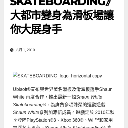
SKATEBOARDING》
大都市變身為滑板場讓
你大展身手
六月 1, 2010
Ubisoft®宣布與世界著名滑板及滑雪板選手Shaun
White 再度合作，推出最新一輯
Shaun White
Skateboarding
®
，
為膺負多項殊榮的運動遊戲
Shaun White
系列加添新成員。遊戲定於 2010年秋
季登陸PlayStation®3、Xbox 360®、Wii™和家用
電腦各大平台。
Shaun White Skateboarding
®
將