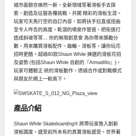
城市面貌亦煥然一新，全新領域等著滑板手去探
索，創造及征服各種挑戰，共闖 精彩的滑板生涯。
玩家可天馬行空的自訂內容，如將扶手拉直或扭曲
至令人咋舌的高度，乾涸的噴泉作管道，把街道打
造成斜坡等等… 你的無限創意會 為你帶來獎勵分
數，用來購買滑板配件、齒輪、滑板等，讓你玩花
招時更酷。超過80款Shaun White 揀選的滑板花招
及姿勢 (包括Shaun White 自創的『Armadillo』)，
玩家可體驗正 統的滑板動作，透過合作或對戰模式
與朋友於網上一較高下。
產品介紹
Shaun White Skateboarding
®
將帶玩家進入創新
滑板國度，感受前所未有的真實滑板感受。世界著