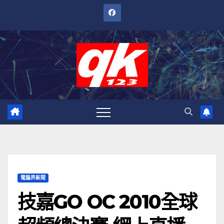
跳
至
內
容
電腦界新聞
技嘉GO OC 2010全球