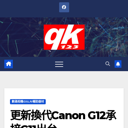
跳
至
內
容
數碼相機/DSLR/輔助器材
更新換代Canon G12承