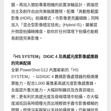
鏡，再加入猶如專業相機的前置滾輪設計，將操控
自主及創作自由完美融匯體現。配備「高動態範圍
影像 (HDR)」拍攝模式，令影像更亮麗細緻；同時
加入「混合型影像穩定技術」(Hybrid IS)，顯著提
升微距拍攝精確度，助你於任何環境下拍攝也能輕
易創造完美影像。
．
「HS SYSTEM」 DIGIC 4 及高感光度影像感應器
的完美配搭
全新 PowerShot G12 內置嶄新的「HS
SYSTEM」，以DIGIC 4 數碼影像處理器的極速運
算能力，配合1,000 萬像素高感光度影像感應器，
全面提升集光能力，大幅抑制雜訊及改善訊噪比
例；更有利於高感光度及昏暗環境中拍攝，亦大幅
度減低因長時間曝光而出現輕微手震令影像模糊的
問題，即使沒有腳架以手持拍攝夜景，仍能捕捉亮