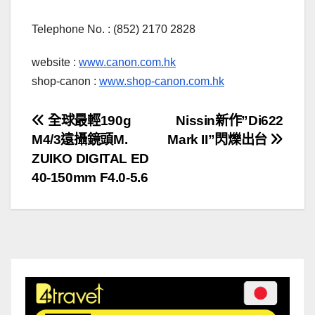
Telephone No. : (852) 2170 2828
website :
www.canon.com.hk
shop-canon :
www.shop-canon.com.hk
文
全球最輕190g
Nissin新作”Di622
M4/3遠攝鏡頭M.
Mark II”閃爍出台
章
ZUIKO DIGITAL ED
導
40-150mm F4.0-5.6
覽