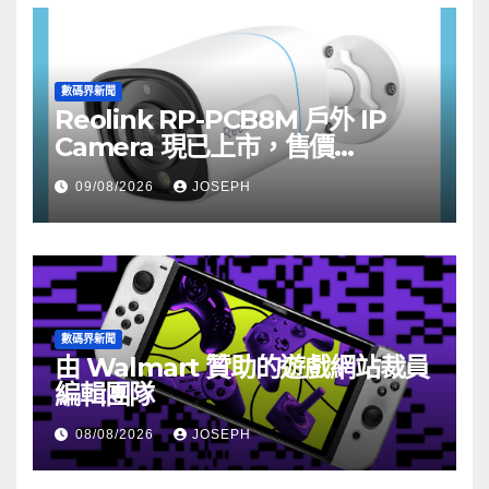
數碼界新聞
Reolink RP-PCB8M 戶外 IP
Camera 現已上市，售價
HK$722
09/08/2026
JOSEPH
數碼界新聞
由 Walmart 贊助的遊戲網站裁員
編輯團隊
08/08/2026
JOSEPH