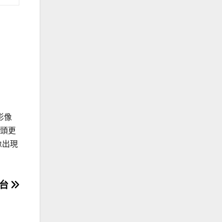
令影像
鏡頭更
像出現
出台