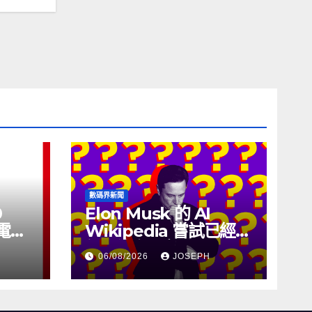
數碼界新聞
0
Elon Musk 的 AI
充電線
Wikipedia 嘗試已經幾
個月沒有更新了
06/08/2026
JOSEPH