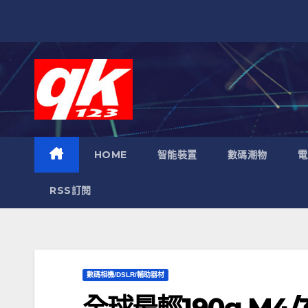
跳
至
內
容
HOME
智能裝置
數碼潮物
電
RSS訂閱
數碼相機/DSLR/輔助器材
全球最輕190g M4/