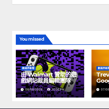
導
覽
You missed
數碼界新聞
數碼界新
由 Walmart 贊助的遊
Tre
戲網站裁員編輯團隊
Goog
介活
08/08/2026
JOSEPH
07/0