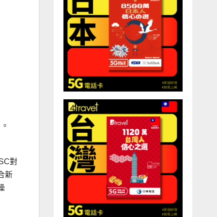
）。
SC對
合新
噪