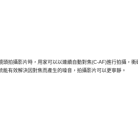
 F4.0-5.6鏡頭拍攝影片時，用家可以以連續自動對焦(C-AF)進行拍攝，
系統能有效解決因對焦而產生的噪音，拍攝影片可以更寧靜。