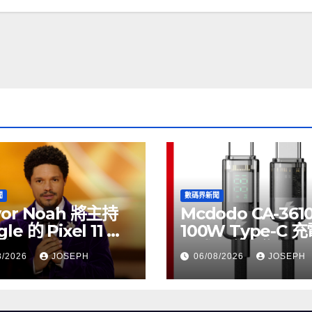
聞
數碼界新聞
vor Noah 將主持
Mcdodo CA-361
le 的 Pixel 11 推
100W Type-C 
動
正式上市，售價
8/2026
JOSEPH
06/08/2026
JOSEPH
HK$115