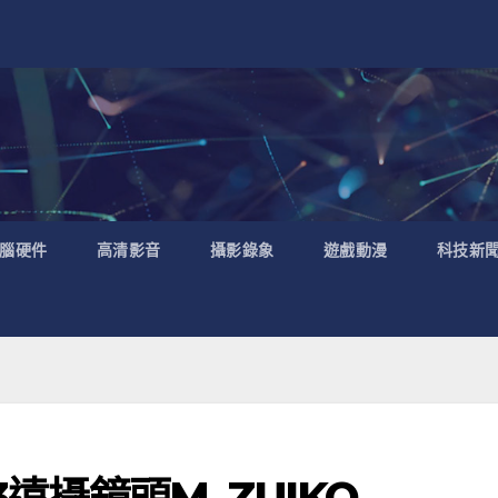
腦硬件
高清影音
攝影錄象
遊戲動漫
科技新
3遠攝鏡頭M. ZUIKO