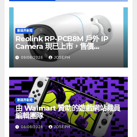
數碼界新聞
Reolink RP-PCB8M 戶外 IP
Camera 現已上市，售價
HK$722
09/08/2026
JOSEPH
數碼界新聞
由 Walmart 贊助的遊戲網站裁員
編輯團隊
08/08/2026
JOSEPH