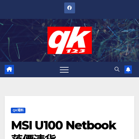
跳
至
內
容
QK場料
MSI U100 Netbook