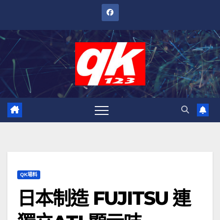
跳
至
內
容
QK場料
日本制造 FUJITSU 連