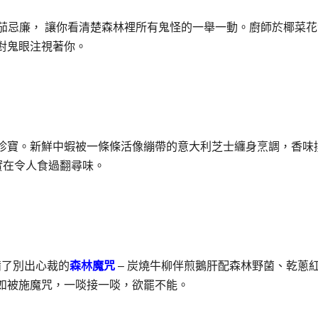
蕃茄忌廉， 讓你看清楚森林裡所有鬼怪的一舉一動。廚師於椰菜
對鬼眼注視著你。
珍寶。新鮮中蝦被一條條活像繃帶的意大利芝士纏身烹調，香味
實在令人食過翻尋味。
準備了別出心裁的
森林魔咒
– 炭燒牛柳伴煎鵝肝配森林野菌、乾蔥
如被施魔咒，一啖接一啖，欲罷不能。