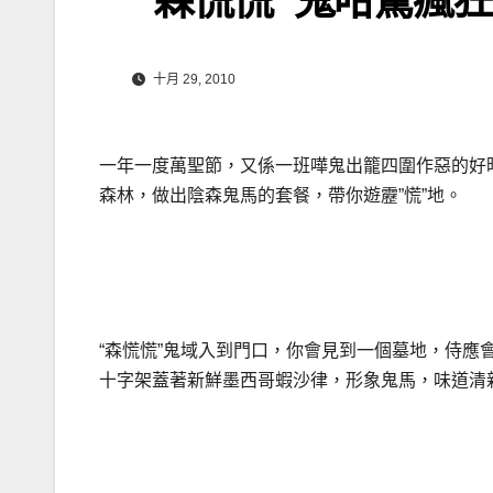
十月 29, 2010
一年一度萬聖節，又係一班嘩鬼出籠四圍作惡的好時候。旺
森林，做出陰森鬼馬的套餐，帶你遊靂”慌”地。
.
“森慌慌”鬼域入到門口，你會見到一個墓地，侍應
十字架蓋著新鮮墨西哥蝦沙律，形象鬼馬，味道清
.