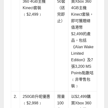
360 4GB主機
50套
買Xbox 360
Kinect套裝
（送
4GB主機
﹝$2,499﹞
完即
Kinect套裝，
止）
即可獲贈總
值港幣
$2,499的產
品，包括
《Alan Wake
Limited
Edition》及7
張3,200 MS
Points點數咭
﹝非零售包
裝﹞
2.
250GB升呢優惠
限量
以$2,499購
﹝$2,998﹞
100
買Xbox 360