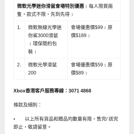
微軟光學迷你滑鼠會場特別優惠
﹝每人限買兩
隻，款式不限，先到先得﹞
1.
微軟無線光學迷
會場優惠價$99﹝原
你鯊3000滑鼠
價$189﹞
﹝環保簡約包
裝﹞
2.
微軟光學滑鼠
會場優惠價$59﹝原
200
價$89﹞
Xbox
香港客戶服務專線：
3071 4868
條款及細則：
• 以上所有貨品和贈品均數量有限，售完/ 送完
即止，敬請留意。