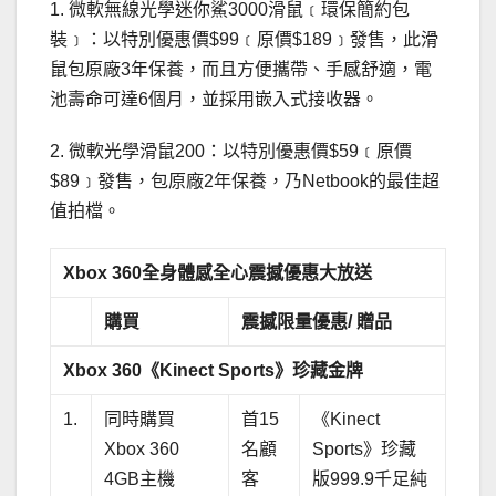
1. 微軟無線光學迷你鯊3000滑鼠﹝環保簡約包
裝﹞：以特別優惠價$99﹝原價$189﹞發售，此滑
鼠包原廠3年保養，而且方便攜帶、手感舒適，電
池壽命可達6個月，並採用嵌入式接收器。
2. 微軟光學滑鼠200：以特別優惠價$59﹝原價
$89﹞發售，包原廠2年保養，乃Netbook的最佳超
值拍檔。
Xbox 360
全身體感全心震撼優惠大放送
購買
震撼限量優惠
/
贈品
Xbox 360
《
Kinect Sports
》珍藏金牌
1.
同時購買
首15
《Kinect
Xbox 360
名顧
Sports》珍藏
4GB主機
客
版999.9千足純