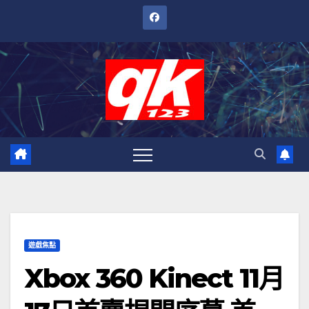
跳
至
內
容
遊戲焦點
Xbox 360 Kinect 11月