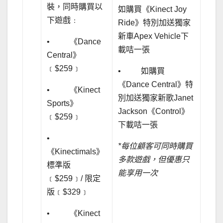
裝，同時購買以
如購買《Kinect Joy
下遊戲﹕
Ride》特別加送獨家
新車Apex Vehicle下
• 《Dance
載咭一張
Central》
﹝$259﹞
• 如購買
《Dance Central》特
• 《Kinect
別加送獨家新歌Janet
Sports》
Jackson《Control》
﹝$259﹞
下載咭一張
•
*
每位顧客可同時購買
《Kinectimals》
多款遊戲，但優惠只
標準版
能享用一次
﹝$259﹞/ 限定
版﹝$329﹞
• 《Kinect