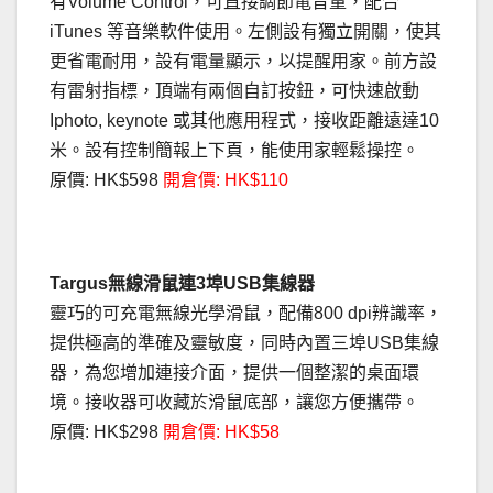
有Volume Control，可直接調節電音量，配合
iTunes 等音樂軟件使用。左側設有獨立開關，使其
更省電耐用，設有電量顯示，以提醒用家。前方設
有雷射指標，頂端有兩個自訂按鈕，可快速啟動
Iphoto, keynote 或其他應用程式，接收距離遠達10
米。設有控制簡報上下頁，能使用家輕鬆操控。
原價: HK$598
開倉價: HK$110
Targus無線滑鼠連3埠USB集線器
靈巧的可充電無線光學滑鼠，配備800 dpi辨識率，
提供極高的準確及靈敏度，同時內置三埠USB集線
器，為您增加連接介面，提供一個整潔的桌面環
境。接收器可收藏於滑鼠底部，讓您方便攜帶。
原價: HK$298
開倉價: HK$58