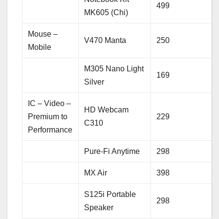
499
MK605 (Chi)
Mouse –
V470 Manta
250
Mobile
M305 Nano Light
169
Silver
IC – Video –
HD Webcam
Premium to
229
C310
Performance
Pure-Fi Anytime
298
MX Air
398
S125i Portable
298
Speaker