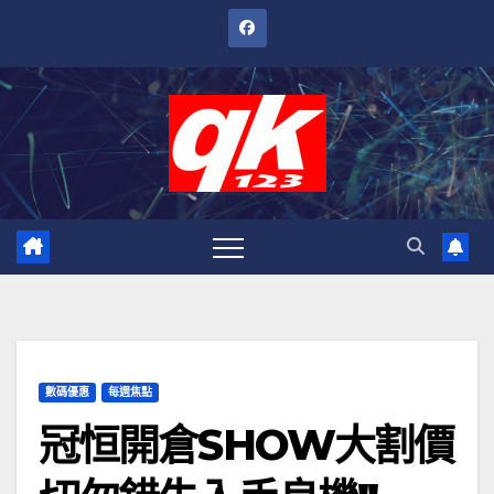
跳
至
內
容
數碼優惠
每週焦點
冠恒開倉SHOW大割價