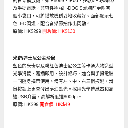
的音樂播放機，如iPhone、iPod、多款MP3播放器
及手提電話，兼容性極強! I-DOG Soft胸前更附有一
個小袋口，可將播放機穩妥地收藏好。面部顯示七
色LED閃燈，配合音樂節拍作出閃動。
原價: HK$299
開倉價: HK$130
米奇/迪士尼公主滑鼠
藍色的米奇以及粉紅色迪士尼公主等卡通人物造型
光學滑鼠，隨插即用，設計輕巧，適合與手提電腦
一同隨身攜帶使用。備有左、中、右三個按鍵，滑
鼠按鈕上更會發出夢幻藍光。採用光學傳感器和高
速USB介面，高解析度達800dpi。
原價: HK$99
開倉價: HK$49