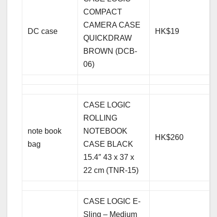
COMPACT
CAMERA CASE
DC case
HK$19
QUICKDRAW
BROWN (DCB-
06)
CASE LOGIC
ROLLING
note book
NOTEBOOK
HK$260
bag
CASE BLACK
15.4″ 43 x 37 x
22 cm (TNR-15)
CASE LOGIC E-
Sling – Medium