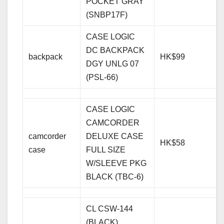
POCKET GRAY
(SNBP17F)
CASE LOGIC
DC BACKPACK
backpack
HK$99
DGY UNLG 07
(PSL-66)
CASE LOGIC
CAMCORDER
camcorder
DELUXE CASE
HK$58
case
FULL SIZE
W/SLEEVE PKG
BLACK (TBC-6)
CL CSW-144
(BLACK)