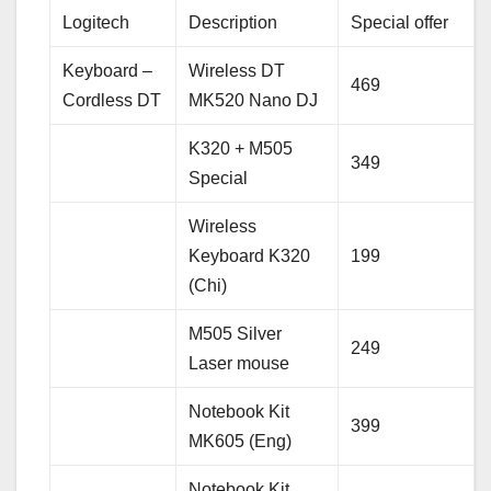
Logitech
Description
Special offer
Keyboard –
Wireless DT
469
Cordless DT
MK520 Nano DJ
K320 + M505
349
Special
Wireless
Keyboard K320
199
(Chi)
M505 Silver
249
Laser mouse
Notebook Kit
399
MK605 (Eng)
Notebook Kit