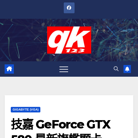
跳
至
內
容
GIGABYTE (VGA)
技嘉 GeForce GTX