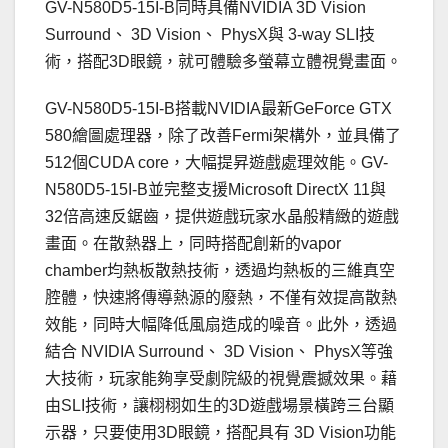
GV-N580D5-15I-B同時具備NVIDIA 3D Vision
Surround、 3D Vision、 PhysX與 3-way SLI技
術，搭配3D眼鏡，就可體驗多螢幕立體視覺畫面。
GV-N580D5-15I-B搭載NVIDIA最新GeForce GTX
580繪圖處理器，除了改善Fermi架構外，並具備了
512個CUDA core，大幅提昇遊戲處理效能。GV-
N580D5-15I-B並完整支援Microsoft DirectX 11與
32倍高速反鋸齒，提供遊戲玩家水晶般精緻的遊戲
畫面。在散熱器上，同時搭配創新的vapor
chamber均熱板散熱技術，透過均熱板的三維真空
腔體，快速將傳導熱源的廢熱，不僅有效提高散熱
效能，同時大幅降低風扇造成的噪音。此外，透過
結合 NVIDIA Surround、 3D Vision、 PhysX等強
大技術，玩家能夠享受劇院級的視覺震撼效果。藉
由SLI技術，讓栩栩如生的3D遊戲場景橫跨三台顯
示器，只要使用3D眼鏡，搭配具有 3D Vision功能