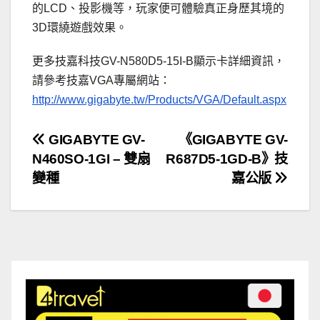
的LCD、投影機等，玩家便可體驗真正身歷其境的
3D環繞遊戲效果。
更多技嘉科技GV-N580D5-15I-B顯示卡詳細資訊，
請參考技嘉VGA專屬網站：
http://www.gigabyte.tw/Products/VGA/Default.aspx
文
GIGABYTE GV-
《GIGABYTE GV-
N460SO-1GI – 雙扇
R687D5-1GD-B》技
章
變種
嘉公版
導
覽