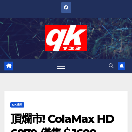
跳
至
內
容
QK場料
頂爛市! ColaMax HD