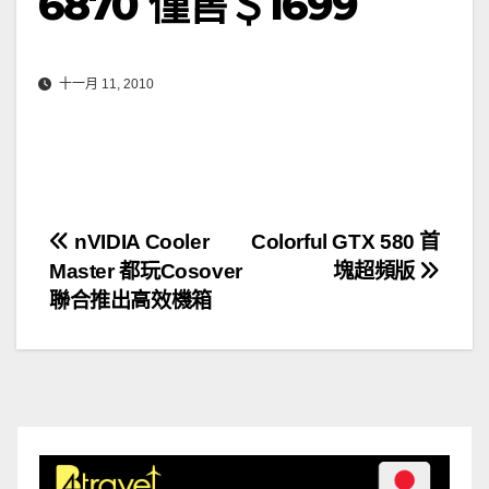
6870 僅售＄1699
十一月 11, 2010
文
nVIDIA Cooler
Colorful GTX 580 首
Master 都玩Cosover
塊超頻版
章
聯合推出高效機箱
導
覽