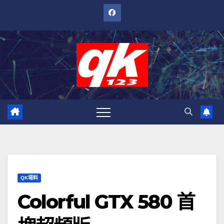
跳
至
內
容
QK場料
Colorful GTX 580 首