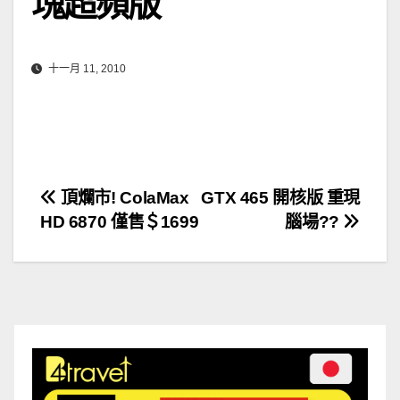
塊超頻版
十一月 11, 2010
文
頂爛市! ColaMax
GTX 465 開核版 重現
HD 6870 僅售＄1699
腦場??
章
導
覽