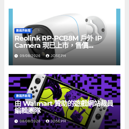
數碼界新聞
Reolink RP-PCB8M 戶外 IP
Camera 現已上市，售價
HK$722
09/08/2026
JOSEPH
數碼界新聞
由 Walmart 贊助的遊戲網站裁員
編輯團隊
08/08/2026
JOSEPH