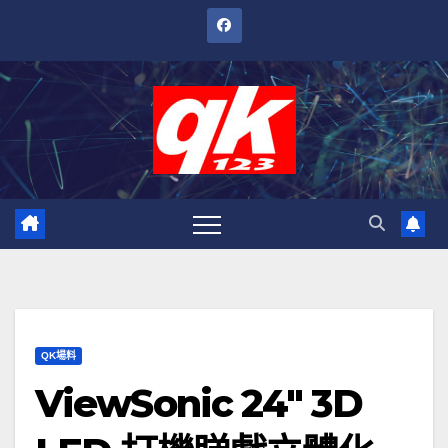
跳
至
內
容
QK場料
ViewSonic 24″ 3D