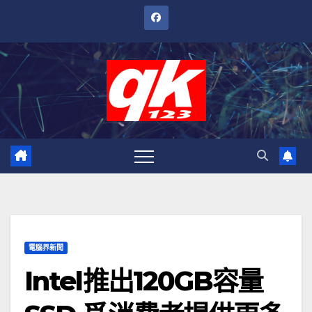
跳
至
內
容
電腦界新聞
Intel推出120GB容量