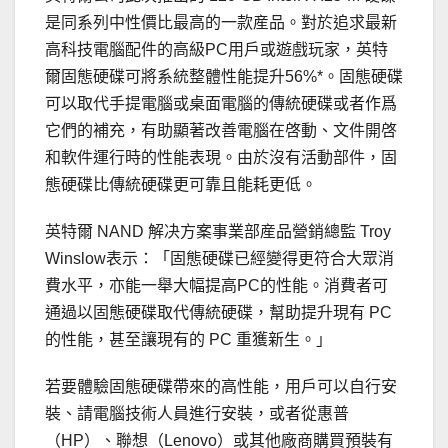
是同系列中性價比最高的一款産品。對於追求最新
高科技電腦配件的高級PC用戶或遊戲玩家，英特
爾固態硬碟可將系統整體性能提升56%*。固態硬碟
可以取代手提電腦或桌面電腦的傳統硬碟或者作爲
它們的補充，有助顯著改善電腦在啓動、文件開啓
和軟件運行時的性能表現。由於沒有活動部件，固
態硬碟比傳統硬碟更可靠且能耗更低。
英特爾 NAND 解决方案事業部産品營銷總監 Troy
Winslow表示：「固態硬碟已經變得更符合大眾消
費水平，亦能一舉大幅提高PC的性能。消費者可
通過以固態硬碟取代傳統硬碟，幫助提升現有 PC
的性能，甚至讓現有的 PC 重獲新生。」
若要體驗固態硬碟帶來的高性能，用戶可以自行安
裝、請電腦技術人員進行安裝，或者從惠普
（HP）、聯想（Lenovo）或其他廠商購買預裝有