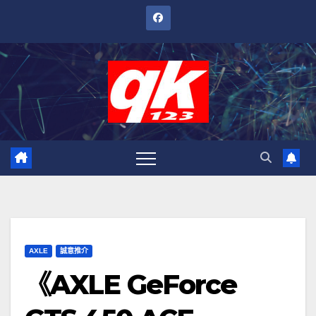
跳
至
內
容
AXLE
誠意推介
《AXLE GeForce